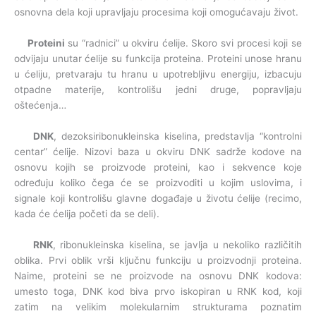
osnovna dela koji upravljaju procesima koji omogućavaju život.
Proteini
su “radnici” u okviru ćelije. Skoro svi procesi koji se
odvijaju unutar ćelije su funkcija proteina. Proteini unose hranu
u ćeliju, pretvaraju tu hranu u upotrebljivu energiju, izbacuju
otpadne materije, kontrolišu jedni druge, popravljaju
oštećenja…
DNK
, dezoksiribonukleinska kiselina, predstavlja “kontrolni
centar” ćelije. Nizovi baza u okviru DNK sadrže kodove na
osnovu kojih se proizvode proteini, kao i sekvence koje
određuju koliko čega će se proizvoditi u kojim uslovima, i
signale koji kontrolišu glavne događaje u životu ćelije (recimo,
kada će ćelija početi da se deli).
RNK
, ribonukleinska kiselina, se javlja u nekoliko različitih
oblika. Prvi oblik vrši ključnu funkciju u proizvodnji proteina.
Naime, proteini se ne proizvode na osnovu DNK kodova:
umesto toga, DNK kod biva prvo iskopiran u RNK kod, koji
zatim na velikim molekularnim strukturama poznatim