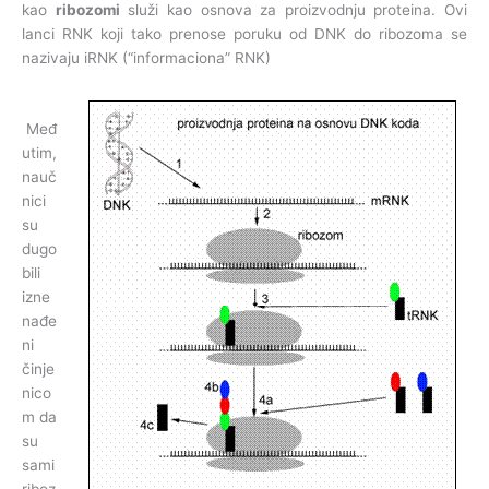
kao
ribozomi
služi kao osnova za proizvodnju proteina. Ovi
lanci RNK koji tako prenose poruku od DNK do ribozoma se
nazivaju iRNK (“informaciona” RNK)
Međ
utim,
nauč
nici
su
dugo
bili
izne
nađe
ni
činje
nico
m da
su
sami