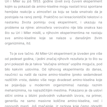
Uri i Miler su još 1953. godine izveli svoj čuveni eksperiment
kojim su pokazali da amino-kiseline mogu nastati kroz spontane
hemijske reakcije u atmosferi za koju se tada smatralo da je
postojala na ranoj zemlji. Praktično svi kreacionistički tekstovi o
nastanku života pominju ovaj eksperiment, i ukazuju na
probleme sa njime: atmosfera verovatno nije bila onakva kao
što su Uri i Miler mislili, u njihovim eksperimentima ne nastaju
sve amino-kiseline koje se nalaze u današnjim živim
organizmima, itd.
To je sve tačno. Ali Miler-Uri eksperiment je izveden pre više
od pedeset godina, i jedini značaj njihovih rezultata je to što su
prvi pokazali da je takva “slučajna sinteza” uopšte moguća, pod
bilo kakvim uslovima. Od njihovog eksperimenta do danas,
naučnici su našli da razne amino-kiseline (preko sedamdeset
različitih vrsta, daleko više nego dvadeset amino-kiselina koje
se pojavljuju u modernim organizmima) nastaju raznim
mehanizmima, na najrazličitijim mestima. Pokazano je da uslovi
slični onima u blizini podvodnih vulkanskih izvora, na primer,
generišu ne samo masivne količine amino-kiselina, već i
osnovnih masti. Još značajnije, iz razloga koje ćemo obraditi