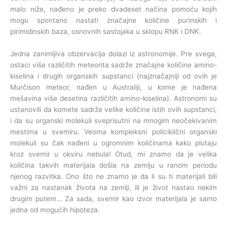
malo niže, nađeno je preko dvadeset načina pomoću kojih
mogu spontano nastati značajne količine purinskih i
pirimidinskih baza, osnovnih sastojaka u sklopu RNK i DNK.
Jedna zanimljiva obzervacija dolazi iz astronomije. Pre svega,
ostaci više različitih meteorita sadrže značajne količine amino-
kiselina i drugih organskih supstanci (najznačajniji od ovih je
Murčison meteor, nađen u Australiji, u kome je nađena
mešavina više desetina različitih amino-kiselina). Astronomi su
ustanovili da komete sadrže velike količine istih ovih supstanci,
i da su organski molekuli sveprisutni na mnogim neočekivanim
mestima u svemiru. Veoma kompleksni policiklični organski
molekuli su čak nađeni u ogromnim količinama kako plutaju
kroz svemir u okviru nebula! Otud, mi znamo da je velika
količina takvih materijala došla na zemlju u ranom periodu
njenog razvitka. Ono što ne znamo je da li su ti materijali bili
važni za nastanak života na zemlji, ili je život nastao nekim
drugim putem… Za sada, svemir kao izvor materijala je samo
jedna od mogućih hipoteza.