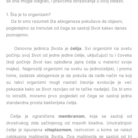
se ona mogla odigrati, i pravcima istraživanja u ovoj oblasti.
1. Šta je to organizam?
Da bi smo razumeli šta abiogeneza pokušava da objasni,
pogledajmo za trenutak od čega se sastoji život kakav danas
poznajemo.
Osnovna jedinica života je
ćelija
. Svi organizmi na svetu
počinju svoj život od jedne jedine ćelije, uključujući tu i čoveka
(koji počinje život kao oplođena jajna ćelija u materici svoje
majke). Najprostiji organizmi na svetu su jednoćelijski, i prema
tome, zadatak abiogeneze je da pokuša da nađe način na koji
su takvi organizmi mogli nastati (teorija evolucije je već
pokazala kako se život razvijao od te tačke nadalje). Da bi smo
to istražili, moramo prvo pogledati od čega se sastoji jedna
standardna prosta bakterijska ćelija.
Ćelija je ograničena
membranom
, koja se sastoji od
dvostrukog zida sačinjenog od masnih kiselina. Unutrašnjost
ćelije je ispunjena
citoplazmom
, rastvorom u kome se nalazi
celokupna mašinerija života. Ova mašinerija se sastoji od tri