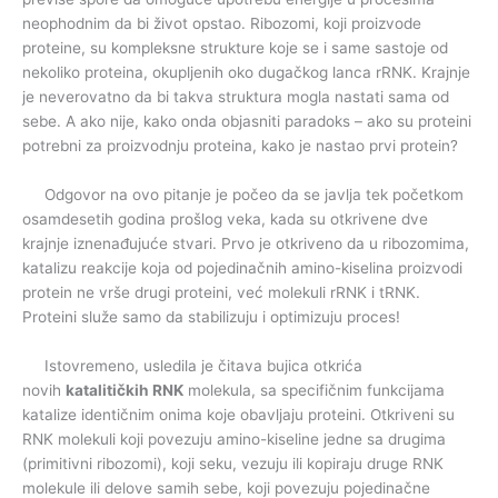
neophodnim da bi život opstao. Ribozomi, koji proizvode
proteine, su kompleksne strukture koje se i same sastoje od
nekoliko proteina, okupljenih oko dugačkog lanca rRNK. Krajnje
je neverovatno da bi takva struktura mogla nastati sama od
sebe. A ako nije, kako onda objasniti paradoks – ako su proteini
potrebni za proizvodnju proteina, kako je nastao prvi protein?
Odgovor na ovo pitanje je počeo da se javlja tek početkom
osamdesetih godina prošlog veka, kada su otkrivene dve
krajnje iznenađujuće stvari. Prvo je otkriveno da u ribozomima,
katalizu reakcije koja od pojedinačnih amino-kiselina proizvodi
protein ne vrše drugi proteini, već molekuli rRNK i tRNK.
Proteini služe samo da stabilizuju i optimizuju proces!
Istovremeno, usledila je čitava bujica otkrića
novih
katalitičkih RNK
molekula, sa specifičnim funkcijama
katalize identičnim onima koje obavljaju proteini. Otkriveni su
RNK molekuli koji povezuju amino-kiseline jedne sa drugima
(primitivni ribozomi), koji seku, vezuju ili kopiraju druge RNK
molekule ili delove samih sebe, koji povezuju pojedinačne