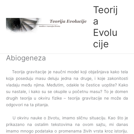
Skip
Teorij
to
content
a
Evolu
cije
Abiogeneza
Teorija gravitacije je naučni model koji objašnjava kako tela
koja poseduju masu deluju jedna na druge, i koje zakonitosti
vladaju među njima. Međutim, odakle te čestice uopšte? Kako
su nastale, i kako su se okupile u početnu masu? To je domen
drugih teorija u okviru fizike – teorija gravitacije ne može da
odgovori na ta pitanja.
U okviru nauke o životu, imamo sličnu situaciju. Kao što je
prikazano na ostalim tekstovima na ovom sajtu, mi danas
imamo mnogo podataka o promenama živih vrsta kroz istoriju.