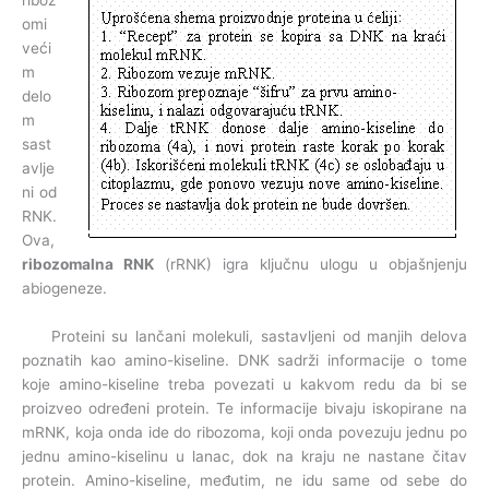
riboz
omi
veći
m
delo
m
sast
avlje
ni od
RNK.
Ova,
ribozomalna RNK
(rRNK) igra ključnu ulogu u objašnjenju
abiogeneze.
Proteini su lančani molekuli, sastavljeni od manjih delova
poznatih kao amino-kiseline. DNK sadrži informacije o tome
koje amino-kiseline treba povezati u kakvom redu da bi se
proizveo određeni protein. Te informacije bivaju iskopirane na
mRNK, koja onda ide do ribozoma, koji onda povezuju jednu po
jednu amino-kiselinu u lanac, dok na kraju ne nastane čitav
protein. Amino-kiseline, međutim, ne idu same od sebe do