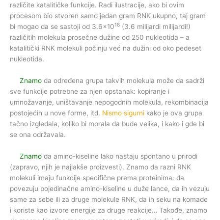
različite katalitičke funkcije. Radi ilustracije, ako bi ovim
procesom bio stvoren samo jedan gram RNK ukupno, taj gram
18
bi mogao da se sastoji od 3.6×10
(3.6 milijardi milijardi!)
različitih molekula prosečne dužine od 250 nukleotida – a
katalitički RNK molekuli počinju već na dužini od oko pedeset
nukleotida.
Znamo
da određena grupa takvih molekula može da sadrži
sve funkcije potrebne za njen opstanak: kopiranje i
umnožavanje, uništavanje nepogodnih molekula, rekombinacija
postojećih u nove forme, itd.
Nismo sigurni
kako je ova grupa
tačno izgledala, koliko bi morala da bude velika, i kako i gde bi
se ona održavala.
Znamo
da amino-kiseline lako nastaju spontano u prirodi
(zapravo, njih je najlakše proizvesti). Znamo da razni RNK
molekuli imaju funkcije specifične prema proteinima: da
povezuju pojedinačne amino-kiseline u duže lance, da ih vezuju
same za sebe ili za druge molekule RNK, da ih seku na komade
i koriste kao izvore energije za druge reakcije… Takođe, znamo