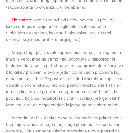
da masne kiseline mogu spontano nastati u prirodi, i da se one
takođe spontano organizuju u membrane.
Ne znamo
kako su se svi ovi delovi povezali u prvu ćeliju,
kako su te prve ćelije tačno izgledale, i kako su tačno
funkcionisale (recimo, kako su funkcionisali prvi sistemi
deljenja, koji je bio protok energije, itsl.).
Mnogo toga je još uvek nepoznanica na polju abiogeneze, i
malo je verovatno da ćemo naći odgovore u neposrednoj
budućnosti. Nauci je potrebno vreme da proizvede rešenje za
bilo kakav problem, a ovo je jedan od najvećih problema koji
danas postoje. Takođe postoje razni dodatni faktori koje nismo
obradili u ovom tekstu. Recimo, postoji nekoliko alternativnih
modela koji prilaze problemu na potpuno drugačiji način, iz
pozicije u kojoj se metabolički sistemi razvijaju pre genetskih.
Moguće je da će odgovori doći iz jedne od ovih alternativa.
Međutim, pažljiv čitalac ovog teksta može da primeti da je
broj nepoznanica mnogo manji nego što je bio pre samo par
decenija, i da su mnoga otkrića pronađena u ovoj potrazi za