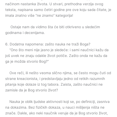
načinom nastanka života. U stvari, prethodna verzija ovog
teksta, napisana samo četiri godine pre ove koju sada čitate, je
imala znatno više “ne znamo” kategorija!
Ostaje nam da vidimo šta će biti otkriveno u sledećim
godinama i decenijama.
6. Dodatna napomena: zašto nauka ne traži Boga?
“Ono što meni nije jasno je sledeće: i sami naučnici kažu da
još uvek ne znaju odakle život potiče. Zašto onda ne kažu da
ga je možda stvorio Bog?”
Ove reči, ili nešto veoma slično njima, se često mogu čuti od
strane kreacionista, i predstavljaju jedno od retkih razumnih
pitanja koje dolaze iz tog tabora. Zaista, zašto naučnici ne
zamisle da je Bog stvorio život?
Nauka je oblik ljudske aktivnosti koji se, po definiciji, zasniva
na dokazima. Bez fizičkih dokaza, u nauci mišljenja ništa ne
znače. Dakle, ako neki naučnik veruje da je Bog stvorio život,