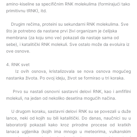
amino-kiseline sa specifičnim RNK molekulima (formirajući tako
primitivnu tRNK), itd.
Drugim rečima, proteini su sekundarni RNK molekulima. Sve
što je potrebno da nastane prvi živi organizam je ćelijska
membrana (za koju smo već pokazali da nastaje sama od
sebe), i katalitički RNK molekuli. Sve ostalo može da evoluira iz
ove osnove.
4. RNK svet
Iz ovih osnova, kristalizovala se nova osnova mogućeg
nastanka života. Po ovoj ideju, život se formirao u tri koraka.
Prvo su nastali osnovni sastavni delovi RNK, kao i amfifilni
molekuli, na jedan od nekoliko desetina mogućih načina.
U drugom koraku, sastavni delovi RNK su se povezali u duže
lance, neki od kojih su bili katalitički. Do danas, naučnici su u
laboratoriji pokazali kako kroz prirodne procese od kratkih
lanaca ugljenika (kojih ima mnogo u meteorima, vulkanskim