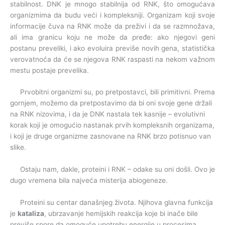
stabilnost. DNK je mnogo stabilnija od RNK, što omogućava
organizmima da budu veći i kompleksniji. Organizam koji svoje
informacije čuva na RNK može da preživi i da se razmnožava,
ali ima granicu koju ne može da pređe: ako njegovi geni
postanu preveliki, i ako evoluira previše novih gena, statistička
verovatnoća da će se njegova RNK raspasti na nekom važnom
mestu postaje prevelika.
Prvobitni organizmi su, po pretpostavci, bili primitivni. Prema
gornjem, možemo da pretpostavimo da bi oni svoje gene držali
na RNK nizovima, i da je DNK nastala tek kasnije – evolutivni
korak koji je omogućio nastanak prvih kompleksnih organizama,
i koji je druge organizme zasnovane na RNK brzo potisnuo van
slike.
Ostaju nam, dakle, proteini i RNK – odake su oni došli. Ovo je
dugo vremena bila najveća misterija abiogeneze.
Proteini su centar današnjeg života. Njihova glavna funkcija
je
kataliza
, ubrzavanje hemijskih reakcija koje bi inače bile
previše spore da omoguće upotrebu energije u procesima