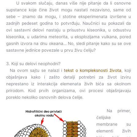
U svakom slučaju, danas više nije pitanje da li osnovne
supstance koje čine život mogu nastati nezavisno, same od
sebe – znamo da mogu, i stotine eksperimenata izvršene u
zadnjih pedeset godina to potvrđuju. Naučnici su pokazali da
ovi sastavni delovi nastaju u prisustvu kiseonika, u odsustvu
kiseonika, u udarima meteorita, u eksplozijama vulkana, pored
gasnih izvora na dnu okeana… No, sledi pitanje kako su se ove
sastavne jedinice povezale u prvu živu ćeliju?
3. Koji su delovi neophodni?
Na ovom sajtu se nalazi i
tekst o kompleksnosti života
, koji
objašnjava kako i zašto detalji potrebni za život izviru
neprestano iz interakcija elemenata živih bića sa okolnom
prirodom. Kod prvih organizama, ovi procesi objašnjavaju
poreklo nekoliko osnovnih delova ćelije.
Na primer,
ćelijske
membrane su
elementi živih