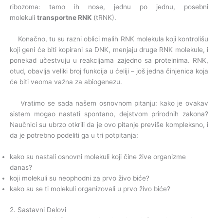
ribozoma: tamo ih nose, jednu po jednu, posebni
molekuli
transportne RNK
(tRNK).
Konačno, tu su razni oblici malih RNK molekula koji kontrolišu
koji geni će biti kopirani sa DNK, menjaju druge RNK molekule, i
ponekad učestvuju u reakcijama zajedno sa proteinima. RNK,
otud, obavlja veliki broj funkcija u ćeliji – još jedna činjenica koja
će biti veoma važna za abiogenezu.
Vratimo se sada našem osnovnom pitanju: kako je ovakav
sistem mogao nastati spontano, dejstvom prirodnih zakona?
Naučnici su ubrzo otkrili da je ovo pitanje previše kompleksno, i
da je potrebno podeliti ga u tri potpitanja:
kako su nastali osnovni molekuli koji čine žive organizme
danas?
koji molekuli su neophodni za prvo živo biće?
kako su se ti molekuli organizovali u prvo živo biće?
2. Sastavni Delovi