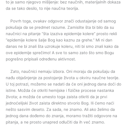
to je samo njegovo mišljenje: bez naučnih, materijalnih dokaza
da se tako desilo, to nije naučna teorija.
Povrh toga, ovakav odgovor znači odustajanje od samog
pokušaja da se predmet razume. Zamislite šta bi bilo da su
naučnici na pitanje “šta izaziva epidemije kolere” prosto rekli
“epidemije kolere šalje Bog kao kaznu za grehe.” Mi ni dan
danas ne bi znali šta uzrokuje koleru, niti bi smo znali kako da
ove epidemije sprečimo! A sve to samo zato što smo Bogu
pogrešno pripisali određenu aktivnost.
Zato, naučnici nemaju izbora. Oni moraju da pokušaju da
nađu objašnjenje za postojanje života u okviru naučne teorije.
U toj potrazi, možemo se nadati da će oni jednog dana doći do
istine. Možda će otkriti hemijske i fizičke procese nastanka
života; a možda će umesto toga zaista otkriti da je prvi
jednoćelijski život zaista direktno stvorio Bog. Ili ćemo naći
nešto sasvim deseto. Za sada, ne znamo. Ali ako želimo da
jednog dana dođemo do znanja, moramo tražiti odgovore na
pitanja, a ne prosto unapred odlučiti da ih već znamo.