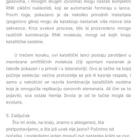
gasovima, i mnogim drugim izvorima) mogu nastati kompletni
RNK ciklični nukleotidi, koji se automatski formiraju u lance.
Povrh toga, pokazano je da nekoliko prirodnih materijala
(pogotovo glina) mogu da katalizuju nastanak više nizova iste
sekvence. Kroz ovakve procese, bilo bi proizvedeno mnogo
različitih kombinacija RNK molekula, mnogi od kojih imaju
katalitičke osobine.
U trećem koraku, ovi katalitički lanci postaju zarobljeni u
membrane amfifiličnih molekula (čiji spontani nastanak je
takođe pokazan i u prirodi i u laboratoriji). Ovo je tačka na kojoj
počinje selekcija: većina protoćelija se pre ili kasnije raspala, i
samo u nekolicini se razvila kombinacija katalitičkih osobina
koja je omogućila replikaciju osnovnih elemenata. Ali čim se to
pojavilo, sva ostala hemija života je od te tačke mogla da
evoluira.
5. Zaključak
Šta mi onda, na kraju, znamo o abiogenezi, šta
pretpostavljamo, a šta još uvek nije jasno? Počnimo od
početka, i pogledajmo jedan mogući put nastanka kojim se ovo