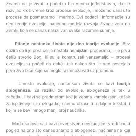
Znamo da je život u početku bio veoma jednostavan, da se
razvijao kroz vreme kroz procese evolucije, i možemo danas te
procese da posmatramo i merimo. Ovi podaci i informacije su
deo teorije evolucije, naučnog modela razvoja živog sveta na
Zemlji, koja se danas nalazi van svake razumne sumnje.
Pitanje nastanka života nije deo teorije evolucije.
Bez
obzira da li je prva ćelija nastala hemijskim procesima, ili je prvu
ćeliju stvorio Bog, ili su je konstruisali vanzemaljci – procesi
evolucije su počeli da deluju tek nakon što je već postojalo
prvo živo biće koje se moglo razmnožavati uz promene.
Umesto evolucije, nastankom života se bavi
teorija
abiogeneze
. Za razliku od evolucije, abiogeneza je tek u
začetku, i bavi se predmetom koji je veoma kompleksan, težak
za ispitivanje (iz razloga koje ćemo objasniti u daljem tekstu), i
kojim se bavi mnogo manji broj naučnika.
Mada se ovaj sajt bavi prvenstveno evolucijom, vredi baciti
pogled na ono što danas znamo o abiogenezi, načinima na koji