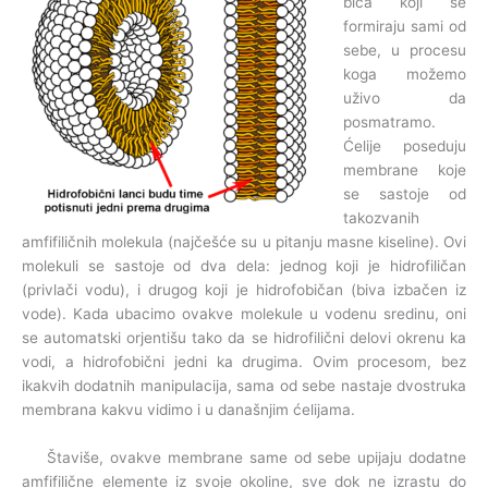
bića koji se
formiraju sami od
sebe, u procesu
koga možemo
uživo da
posmatramo.
Ćelije poseduju
membrane koje
se sastoje od
takozvanih
amfifiličnih molekula (najčešće su u pitanju masne kiseline). Ovi
molekuli se sastoje od dva dela: jednog koji je hidrofiličan
(privlači vodu), i drugog koji je hidrofobičan (biva izbačen iz
vode). Kada ubacimo ovakve molekule u vodenu sredinu, oni
se automatski orjentišu tako da se hidrofilični delovi okrenu ka
vodi, a hidrofobični jedni ka drugima. Ovim procesom, bez
ikakvih dodatnih manipulacija, sama od sebe nastaje dvostruka
membrana kakvu vidimo i u današnjim ćelijama.
Štaviše, ovakve membrane same od sebe upijaju dodatne
amfifilične elemente iz svoje okoline, sve dok ne izrastu do