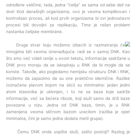
određene veličine; tada, jedna “ćelija” se sama od sebe deli na
dve! Kod današnjih organizama, ovo je veoma komplikovan i
kontrolisan proces, ali kod prvih organizama bi ovi jednostavni
procesi bili dovoljni za replikaciju. Time je rešen problem
nastanka ćelijske membrane.
Druga stvar koju možemo izbaciti iz razmatranja će
mnogima biti veoma iznenađujuća: radi se o samoj DNK. Kao
što smo već videli ranije u ovom tekstu, informacije sadržane u
DNK prvo moraju da se iskopiraju u RNK da bi mogle da se
koriste. Takođe, ako pogledamo hemijsku strukturu DNK i RNK,
možemo da zapazimo da su one praktično identične. Razlike
(označene plavom bojom na slici) su minimalne: jedan jedini
atom kiseonika je uklonjen, i to ne sa baza koje sadrže
informacije, već sa šećera riboze, koji služi samo da drži baze
povezane u nizu. Jedna od DNK baza, timin, je u RNK
zamenjena veoma sličnom bazom uracilom (razlika je opet
minimalna, čini je samo jedna dodata metil grupa).
Čemu DNK onda uopšte služi, zašto postoji? Razlog je