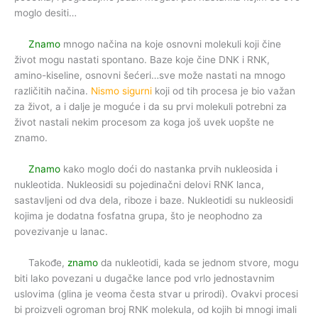
moglo desiti…
Znamo
mnogo načina na koje osnovni molekuli koji čine
život mogu nastati spontano. Baze koje čine DNK i RNK,
amino-kiseline, osnovni šećeri…sve može nastati na mnogo
različitih načina.
Nismo sigurni
koji od tih procesa je bio važan
za život, a i dalje je moguće i da su prvi molekuli potrebni za
život nastali nekim procesom za koga još uvek uopšte ne
znamo.
Znamo
kako moglo doći do nastanka prvih nukleosida i
nukleotida. Nukleosidi su pojedinačni delovi RNK lanca,
sastavljeni od dva dela, riboze i baze. Nukleotidi su nukleosidi
kojima je dodatna fosfatna grupa, što je neophodno za
povezivanje u lanac.
Takođe,
znamo
da nukleotidi, kada se jednom stvore, mogu
biti lako povezani u dugačke lance pod vrlo jednostavnim
uslovima (glina je veoma česta stvar u prirodi). Ovakvi procesi
bi proizveli ogroman broj RNK molekula, od kojih bi mnogi imali