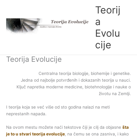
Skip
Teorij
to
content
a
Evolu
cije
Teorija Evolucije
Centralna teorija biologije, biohemije i genetike.
Jedna od najbolje potvrđenih i dokazanih teorija u nauci.
Ključ napretka moderne medicine, biotehnologije i nauke o
životu na Zemlji.
I teorija koja se već više od sto godina nalazi na meti
neprestanih napada.
Na ovom mestu možete naći tekstove čiji je cilj da objasne
šta
je to u stvari teorija evolucije
, na čemu se ona zasniva, i kako