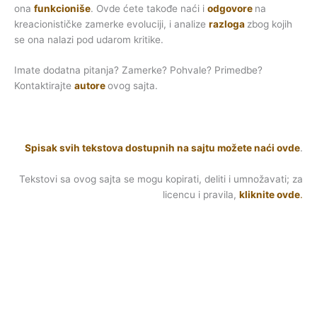
ona
funkcioniše
. Ovde ćete takođe naći i
odgovore
na
kreacionističke zamerke evoluciji, i analize
razloga
zbog kojih
se ona nalazi pod udarom kritike.
Imate dodatna pitanja? Zamerke? Pohvale? Primedbe?
Kontaktirajte
autore
ovog sajta.
Spisak svih tekstova dostupnih na sajtu možete naći ovde
.
Tekstovi sa ovog sajta se mogu kopirati, deliti i umnožavati; za
licencu i pravila,
kliknite ovde
.