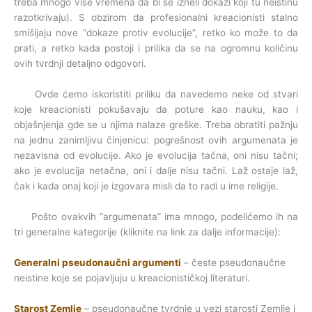
treba mnogo više vremena da bi se izneli dokazi koji tu neistinu
razotkrivaju). S obzirom da profesionalni kreacionisti stalno
smišljaju nove “dokaze protiv evolucije”, retko ko može to da
prati, a retko kada postoji i prilika da se na ogromnu količinu
ovih tvrdnji detaljno odgovori.
Ovde ćemo iskoristiti priliku da navedemo neke od stvari
koje kreacionisti pokušavaju da poture kao nauku, kao i
objašnjenja gde se u njima nalaze greške. Treba obratiti pažnju
na jednu zanimljivu činjenicu: pogrešnost ovih argumenata je
nezavisna od evolucije. Ako je evolucija tačna, oni nisu tačni;
ako je evolucija netačna, oni i dalje nisu tačni. Laž ostaje laž,
čak i kada onaj koji je izgovara misli da to radi u ime religije.
Pošto ovakvih “argumenata” ima mnogo, podelićemo ih na
tri generalne kategorije (kliknite na link za dalje informacije):
Generalni pseudonaučni argumenti
– česte pseudonaučne
neistine koje se pojavljuju u kreacionističkoj literaturi.
Starost Zemlje
– pseudonaučne tvrdnje u vezi starosti Zemlje i