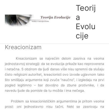
Skip
Teorij
to
content
a
Evolu
cije
Kreacionizam
Kreacionizam se najvećim delom zasniva na veoma
jednostavnoj strategiji: da se evolucija prikaže kao neproverena
i netačna. S obzirom da ljudi danas više nisu spremni da slušaju
čisto religiozni autoritet, kreacionisti ovo izvode uglavnom tako
što smišljaju argumente koji zvuče “naučno”, i izgledaju na prvi
pogled legitimno – bar dovoljno da zbune protivnike, i da
navedu ljude da pomisle da tu možda i ima nečega.
Problem sa kreacionističkim argumentima je pritom veoma
prost: oni jednostavno nisu tačni. Neki se zasnivaju na