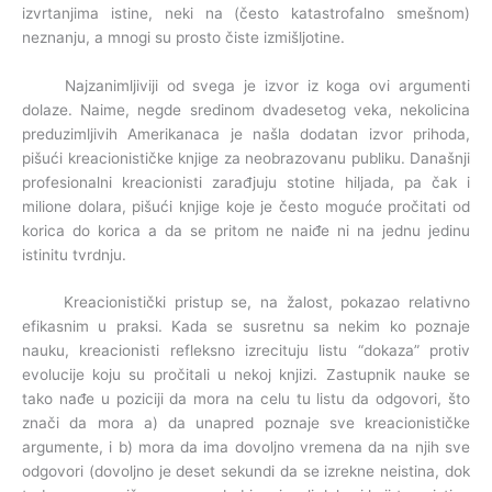
izvrtanjima istine, neki na (često katastrofalno smešnom)
neznanju, a mnogi su prosto čiste izmišljotine.
Najzanimljiviji od svega je izvor iz koga ovi argumenti
dolaze. Naime, negde sredinom dvadesetog veka, nekolicina
preduzimljivih Amerikanaca je našla dodatan izvor prihoda,
pišući kreacionističke knjige za neobrazovanu publiku. Današnji
profesionalni kreacionisti zarađjuju stotine hiljada, pa čak i
milione dolara, pišući knjige koje je često moguće pročitati od
korica do korica a da se pritom ne naiđe ni na jednu jedinu
istinitu tvrdnju.
Kreacionistički pristup se, na žalost, pokazao relativno
efikasnim u praksi. Kada se susretnu sa nekim ko poznaje
nauku, kreacionisti refleksno izrecituju listu “dokaza” protiv
evolucije koju su pročitali u nekoj knjizi. Zastupnik nauke se
tako nađe u poziciji da mora na celu tu listu da odgovori, što
znači da mora a) da unapred poznaje sve kreacionističke
argumente, i b) mora da ima dovoljno vremena da na njih sve
odgovori (dovoljno je deset sekundi da se izrekne neistina, dok