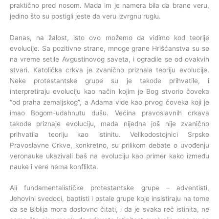
praktično pred nosom. Mada im je namera bila da brane veru,
jedino što su postigli jeste da veru izvrgnu ruglu.
Danas, na žalost, isto ovo možemo da vidimo kod teorije
evolucije. Sa pozitivne strane, mnoge grane Hrišćanstva su se
na vreme setile Avgustinovog saveta, i ogradile se od ovakvih
stvari. Katolička crkva je zvanično priznala teoriju evolucije.
Neke protestantske grupe su je takođe prihvatile, i
interpretiraju evoluciju kao način kojim je Bog stvorio čoveka
“od praha zemaljskog”, a Adama vide kao prvog čoveka koji je
imao Bogom-udahnutu dušu. Većina pravoslavnih crkava
takođe priznaje evoluciju, mada nijedna još nije zvanično
prihvatila teoriju kao istinitu. Velikodostojnici Srpske
Pravoslavne Crkve, konkretno, su prilikom debate o uvođenju
veronauke ukazivali baš na evoluciju kao primer kako između
nauke i vere nema konflikta.
Ali fundamentalističke protestantske grupe – adventisti,
Jehovini svedoci, baptisti i ostale grupe koje insistiraju na tome
da se Biblija mora doslovno čitati, i da je svaka reč istinita, ne