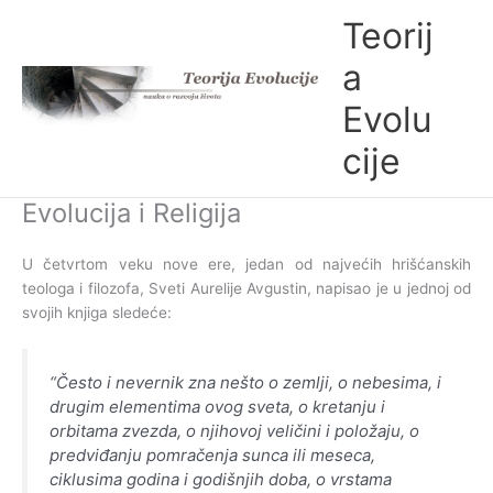
Skip
Teorij
to
content
a
Evolu
cije
Evolucija i Religija
U četvrtom veku nove ere, jedan od najvećih hrišćanskih
teologa i filozofa, Sveti Aurelije Avgustin, napisao je u jednoj od
svojih knjiga sledeće:
“Često i nevernik zna nešto o zemlji, o nebesima, i
drugim elementima ovog sveta, o kretanju i
orbitama zvezda, o njihovoj veličini i položaju, o
predviđanju pomračenja sunca ili meseca,
ciklusima godina i godišnjih doba, o vrstama