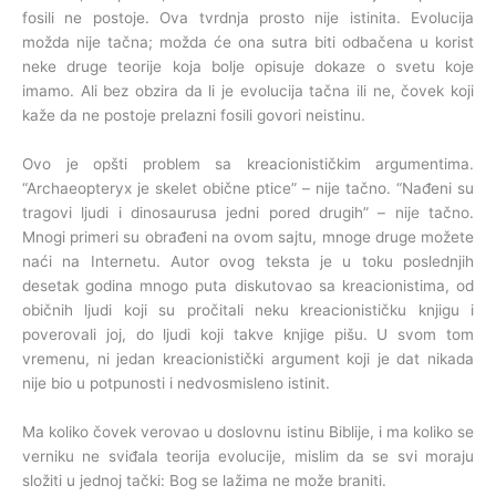
fosili ne postoje. Ova tvrdnja prosto nije istinita. Evolucija
možda nije tačna; možda će ona sutra biti odbačena u korist
neke druge teorije koja bolje opisuje dokaze o svetu koje
imamo. Ali bez obzira da li je evolucija tačna ili ne, čovek koji
kaže da ne postoje prelazni fosili govori neistinu.
Ovo je opšti problem sa kreacionističkim argumentima.
“Archaeopteryx je skelet obične ptice” – nije tačno. “Nađeni su
tragovi ljudi i dinosaurusa jedni pored drugih” – nije tačno.
Mnogi primeri su obrađeni na ovom sajtu, mnoge druge možete
naći na Internetu. Autor ovog teksta je u toku poslednjih
desetak godina mnogo puta diskutovao sa kreacionistima, od
običnih ljudi koji su pročitali neku kreacionističku knjigu i
poverovali joj, do ljudi koji takve knjige pišu. U svom tom
vremenu, ni jedan kreacionistički argument koji je dat nikada
nije bio u potpunosti i nedvosmisleno istinit.
Ma koliko čovek verovao u doslovnu istinu Biblije, i ma koliko se
verniku ne sviđala teorija evolucije, mislim da se svi moraju
složiti u jednoj tački: Bog se lažima ne može braniti.