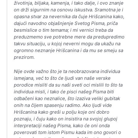
životinja, biljaka, kamenja, i tako dalje, i ovo znanje
on drži sigurnim na osnovu iskustva. Sramotna je i
opasna stvar za nevernika da čuje Hrišcanina kako,
dajući navodno objašnjenje Svetog Pisma, priča
besmislice o tim temama; i mi vernici treba da
preduzmemo sve potrebne mere da predupredimo
takvu situaciju, u kojoj neverni mogu da ukažu na
ogromno neznanje Hrišcanina i da mu se smeju sa
prezirom.
Nije ovde važno što je ta neobrazovana individua
ismejana, već to što će ljudi van naše verske
porodice misliti da su naši sveti oci mislili to što ta
individua misli, i tako će pisci našeg Pisma biti
odbačeni kao neznalice, što izaziva veliki gubitak
onih na čijem spasenju radimo. Ako ljudi vide
Hrišcanina kako greši u polju koje oni dobro
poznaju, i čuju kako on insistira na svojoj glupoj
interpretaciji našeg Pisma, kako će oni onda
poverovati tom istom Pismu kada im ono govori o