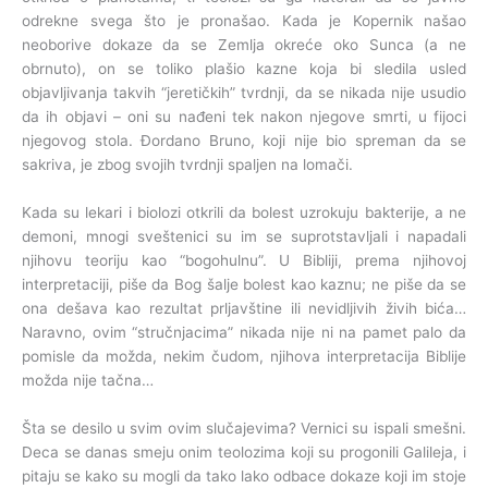
odrekne svega što je pronašao. Kada je Kopernik našao
neoborive dokaze da se Zemlja okreće oko Sunca (a ne
obrnuto), on se toliko plašio kazne koja bi sledila usled
objavljivanja takvih “jeretičkih” tvrdnji, da se nikada nije usudio
da ih objavi – oni su nađeni tek nakon njegove smrti, u fijoci
njegovog stola. Đordano Bruno, koji nije bio spreman da se
sakriva, je zbog svojih tvrdnji spaljen na lomači.
Kada su lekari i biolozi otkrili da bolest uzrokuju bakterije, a ne
demoni, mnogi sveštenici su im se suprotstavljali i napadali
njihovu teoriju kao “bogohulnu”. U Bibliji, prema njihovoj
interpretaciji, piše da Bog šalje bolest kao kaznu; ne piše da se
ona dešava kao rezultat prljavštine ili nevidljivih živih bića…
Naravno, ovim “stručnjacima” nikada nije ni na pamet palo da
pomisle da možda, nekim čudom, njihova interpretacija Biblije
možda nije tačna…
Šta se desilo u svim ovim slučajevima? Vernici su ispali smešni.
Deca se danas smeju onim teolozima koji su progonili Galileja, i
pitaju se kako su mogli da tako lako odbace dokaze koji im stoje