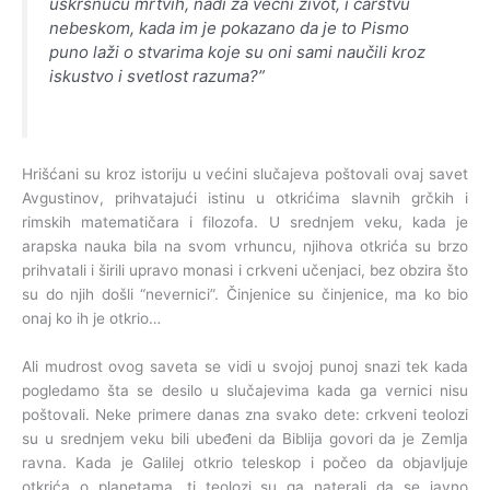
uskrsnuću mrtvih, nadi za večni život, i carstvu
nebeskom, kada im je pokazano da je to Pismo
puno laži o stvarima koje su oni sami naučili kroz
iskustvo i svetlost razuma?”
Hrišćani su kroz istoriju u većini slučajeva poštovali ovaj savet
Avgustinov, prihvatajući istinu u otkrićima slavnih grčkih i
rimskih matematičara i filozofa. U srednjem veku, kada je
arapska nauka bila na svom vrhuncu, njihova otkrića su brzo
prihvatali i širili upravo monasi i crkveni učenjaci, bez obzira što
su do njih došli “nevernici”. Činjenice su činjenice, ma ko bio
onaj ko ih je otkrio…
Ali mudrost ovog saveta se vidi u svojoj punoj snazi tek kada
pogledamo šta se desilo u slučajevima kada ga vernici nisu
poštovali. Neke primere danas zna svako dete: crkveni teolozi
su u srednjem veku bili ubeđeni da Biblija govori da je Zemlja
ravna. Kada je Galilej otkrio teleskop i počeo da objavljuje
otkrića o planetama, ti teolozi su ga naterali da se javno