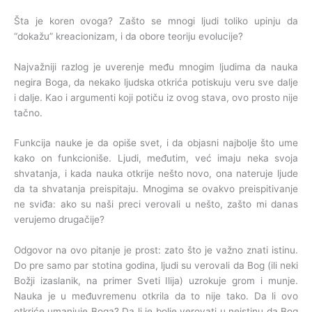
Šta je koren ovoga? Zašto se mnogi ljudi toliko upinju da
“dokažu” kreacionizam, i da obore teoriju evolucije?
Najvažniji razlog je uverenje među mnogim ljudima da nauka
negira Boga, da nekako ljudska otkrića potiskuju veru sve dalje
i dalje. Kao i argumenti koji potiču iz ovog stava, ovo prosto nije
tačno.
Funkcija nauke je da opiše svet, i da objasni najbolje što ume
kako on funkcioniše. Ljudi, međutim, već imaju neka svoja
shvatanja, i kada nauka otkrije nešto novo, ona nateruje ljude
da ta shvatanja preispitaju. Mnogima se ovakvo preispitivanje
ne sviđa: ako su naši preci verovali u nešto, zašto mi danas
verujemo drugačije?
Odgovor na ovo pitanje je prost: zato što je važno znati istinu.
Do pre samo par stotina godina, ljudi su verovali da Bog (ili neki
Božji izaslanik, na primer Sveti Ilija) uzrokuje grom i munje.
Nauka je u međuvremenu otkrila da to nije tako. Da li ovo
otkriće umanjuje Boga? Da li je bolje verovati u neistinu da Bog