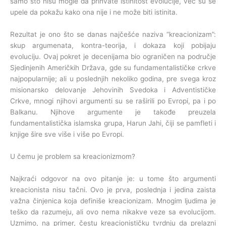
samo što nisu mogle da prihvate istinitost evolucije, vec su se
upele da pokažu kako ona nije i ne može biti istinita.
Rezultat je ono što se danas najčešće naziva “kreacionizam”:
skup argumenata, kontra-teorija, i dokaza koji pobijaju
evoluciju. Ovaj pokret je decenijama bio ograničen na područje
Sjedinjenih Američkih Država, gde su fundamentalističke crkve
najpopularnije; ali u poslednjih nekoliko godina, pre svega kroz
misionarsko delovanje Jehovinih Svedoka i Adventističke
Crkve, mnogi njihovi argumenti su se raširili po Evropi, pa i po
Balkanu. Njihove argumente je takođe preuzela
fundamentalistička islamska grupa, Harun Jahi, čiji se pamfleti i
knjige šire sve više i više po Evropi.
U čemu je problem sa kreacionizmom?
Najkraći odgovor na ovo pitanje je: u tome što argumenti
kreacionista nisu tačni. Ovo je prva, poslednja i jedina zaista
važna činjenica koja definiše kreacionizam. Mnogim ljudima je
teško da razumeju, ali ovo nema nikakve veze sa evolucijom.
Uzmimo, na primer, čestu kreacionističku tvrdnju da prelazni