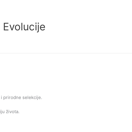
 Evolucije
i prirodne selekcije.
iju života.