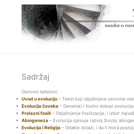
Skip
to
content
Sadržaj
Osnovni tekstovi:
Uvod u evoluciju
– Tekst koji objašnjava osnovne meh
Evolucija čoveka
– Genetski i fosilni dokazi evolucij
Prelazni fosili
– Objašnjenje fosilizacije, i izbor najva
Abiogeneza
– Evolucija opisuje razvoj života; abiog
Evolucija i Religija
– Odakle dolazi, i da li mora postoj