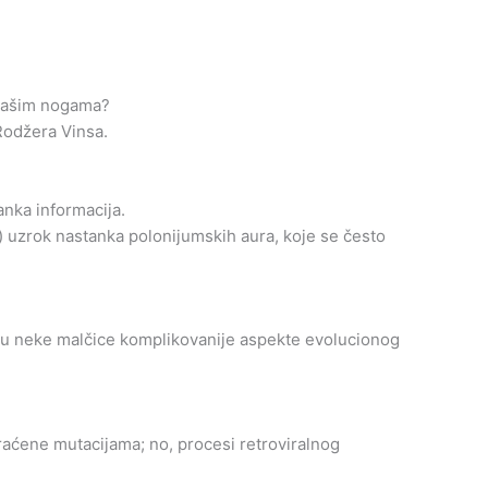
 našim nogama?
 Rodžera Vinsa.
nka informacija.
i) uzrok nastanka polonijumskih aura, koje se često
avaju neke malčice komplikovanije aspekte evolucionog
raćene mutacijama; no, procesi retroviralnog