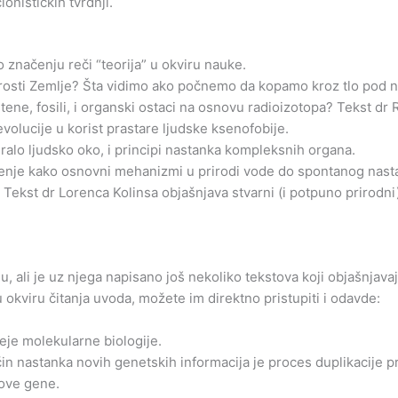
onističkih tvrdnji.
 značenju reči “teorija” u okviru nauke.
tarosti Zemlje? Šta vidimo ako počnemo da kopamo kroz tlo pod
stene, fosili, i organski ostaci na osnovu radioizotopa? Tekst dr
volucije u korist prastare ljudske ksenofobije.
iralo ljudsko oko, i principi nastanka kompleksnih organa.
enje kako osnovni mehanizmi u prirodi vode do spontanog nasta
 Tekst dr Lorenca Kolinsa objašnjava stvarni (i potpuno prirodn
du, ali je uz njega napisano još nekoliko tekstova koji objašnj
 okviru čitanja uvoda, možete im direktno pristupiti i odavde:
je molekularne biologije.
n nastanka novih genetskih informacija je proces duplikacije p
nove gene.