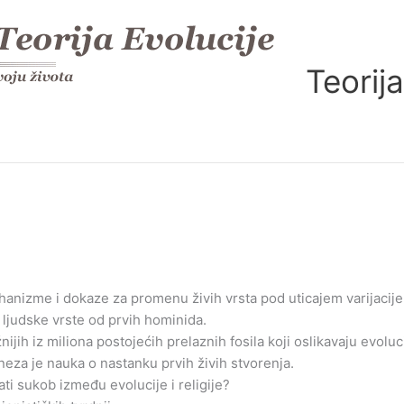
Teorija
anizme i dokaze za promenu živih vrsta pod uticajem varijacije 
e ljudske vrste od prvih hominida.
žnijih iz miliona postojećih prelaznih fosila koji oslikavaju evoluc
eneza je nauka o nastanku prvih živih stvorenja.
ati sukob između evolucije i religije?