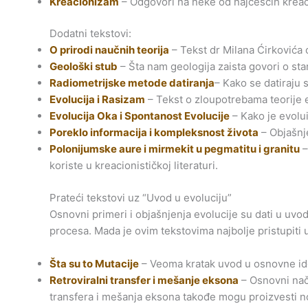
Kreacionizam
– Odgovori na neke od najčešćih kreaci
Dodatni tekstovi:
O prirodi naučnih teorija
– Tekst dr Milana Ćirkovića o
Geološki stub
– Šta nam geologija zaista govori o s
Radiometrijske metode datiranja
– Kako se datiraju 
Evolucija i Rasizam
– Tekst o zloupotrebama teorije e
Evolucija Oka i Spontanost Evolucije
– Kako je evolu
Poreklo informacija i kompleksnost života
– Objašnj
Polonijumske aure i mirmekit u pegmatitu i granitu
–
koriste u kreacionističkoj literaturi.
Prateći tekstovi uz “Uvod u evoluciju”
Osnovni primeri i objašnjenja evolucije su dati u uvo
procesa. Mada je ovim tekstovima najbolje pristupiti u
Šta su to Mutacije
– Veoma kratak uvod u osnovne ide
Retroviralni transfer i mešanje eksona
– Osnovni nači
transfera i mešanja eksona takođe mogu proizvesti 