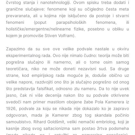
čvrstog stanja i nanotehnologiji. Ovom spisku treba dodati i
granične slučajeve: fenomene koji su očigledno česta meta
prevaranata, ali u kojima nije isključeno da postoje i stvarni
fenomeni (poput parapsiholoških fenomena, ili
holističke/emergentne/nelinearne fizike, posebno u obliku u
kojem je promoviše Stiven Volfram).
Zapazimo da su sve ove velike podvale nastale u okviru
eksperimentalnog rada. Ovo nije nimalo čudno: teorija može biti
pogrešna slučajno ili namerno, ali o tome osim samog
teoretičara, niko ne može doneti nezavisni sud. Sa druge
strane, kod empirijskog rada moguće je, doduše obično uz
velike napore, razdvojiti ono što je slučajno pogrešno od onog
što predstavlja falsifikat, odnosno zlu nameru. Da to nije uvek
jasno, čak ni više decenija nakon što su podvale otkrivene
svedoči nam primer mastilom obojene žabe Pola Kamerera iz
1926, podvale za koju se nikada nije dokazalo ko je zapravo
odgovoran, mada je Kamerer zbog tog skandala počinio
samoubistvo. Rihard Goldšmit, veliki nemački embriolog, koji je
kasnije zbog svog saltacionizma sam postao žrtva podsmeha
(mada nikada ne i optužbi za nemoralno ponašanje),