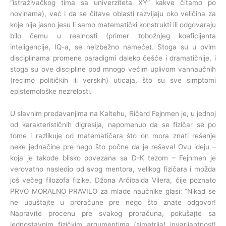
“istraživačkog tima sa univerziteta XY” kakve čitamo po
novinama), već i da se čitave oblasti razvijaju oko veličina za
koje nije jasno jesu li samo matematički konstrukti ili odgovaraju
bilo čemu u realnosti (primer tobožnjeg koeficijenta
inteligencije, IQ-a, se neizbežno nameće). Stoga su u ovim
disciplinama promene paradigmi daleko češće i dramatičnije, i
stoga su ove discipline pod mnogo većim uplivom vannaučnih
(recimo političkih ili verskih) uticaja, što su sve simptomi
epistemološke nezrelosti.
U slavnim predavanjima na Kaltehu, Ričard Fejnmen je, u jednoj
od karakterističnih digresija, napomenuo da se fizičar se po
tome i razlikuje od matematičara što on mora znati rešenje
neke jednačine pre nego što počne da je rešava! Ovu ideju –
koja je takođe blisko povezana sa D-K tezom – Fejnmen je
verovatno nasledio od svog mentora, velikog fizičara i možda
još večeg filozofa fizike, Džona Arčibalda Vilera, čije poznato
PRVO MORALNO PRAVILO za mlade naučnike glasi: “Nikad se
ne upuštajte u proračune pre nego što znate odgovor!
Napravite procenu pre svakog proračuna, pokušajte sa
jednostavnim fizičkim argumentima (simetrija! invarijantnost!