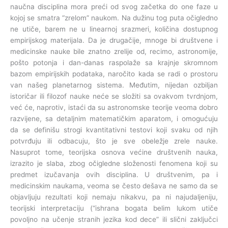
naučna disciplina mora preći od svog začetka do one faze u
kojoj se smatra “zrelom” naukom. Na dužinu tog puta očigledno
ne utiče, barem ne u linearnoj srazmeri, količina dostupnog
empirijskog materijala. Da je drugačije, mnoge bi društvene i
medicinske nauke bile znatno zrelije od, recimo, astronomije,
pošto potonja i dan-danas raspolaže sa krajnje skromnom
bazom empirijskih podataka, naročito kada se radi o prostoru
van našeg planetarnog sistema. Međutim, nijedan ozbiljan
istoričar ili filozof nauke neće se složiti sa ovakvom tvrdnjom,
već će, naprotiv, istaći da su astronomske teorije veoma dobro
razvijene, sa detaljnim matematičkim aparatom, i omogućuju
da se definišu strogi kvantitativni testovi koji svaku od njih
potvrđuju ili odbacuju, što je sve obeležje zrele nauke.
Nasuprot tome, teorijska osnova većine društvenih nauka,
izrazito je slaba, zbog očigledne složenosti fenomena koji su
predmet izučavanja ovih disciplina. U društvenim, pa i
medicinskim naukama, veoma se često dešava ne samo da se
objavljuju rezultati koji nemaju nikakvu, pa ni najudaljeniju,
teorijski interpretaciju (“ishrana bogata belim lukom utiče
povoljno na učenje stranih jezika kod dece” ili slični zaključci