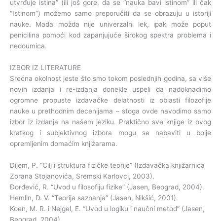
utvrđuje istina” (ili još gore, da se “nauka bavi istinom” ili čak
“Istinom”) možemo samo preporučiti da se obrazuju u istoriji
nauke. Mada možda nije univerzalni lek, ipak može poput
penicilina pomoći kod zapanjujuće širokog spektra problema i
nedoumica.
IZBOR IZ LITERATURE
Srećna okolnost jeste što smo tokom poslednjih godina, sa više
novih izdanja i re-izdanja donekle uspeli da nadoknadimo
ogromne propuste izdavačke delatnosti iz oblasti filozofije
nauke u prethodnim decenijama – stoga ovde navodimo samo
izbor iz izdanja na našem jeziku. Praktično sve knjige iz ovog
kratkog i subjektivnog izbora mogu se nabaviti u bolje
opremljenim domaćim knjižarama.
Dijem, P. “Cilj i struktura fizičke teorije” (Izdavačka knjižarnica
Zorana Stojanovića, Sremski Karlovci, 2003).
Đorđević, R. “Uvod u filosofiju fizike” (Jasen, Beograd, 2004).
Hemlin, D. V. “Teorija saznanja” (Jasen, Nikšić, 2001).
Koen, M. R. i Nejgel, E. “Uvod u logiku i naučni metod” (Jasen,
Beograd, 2004).