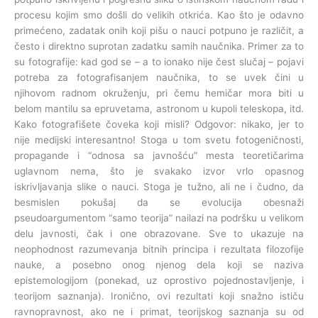
procesu kojim smo došli do velikih otkrića. Kao što je odavno
primećeno, zadatak onih koji pišu o nauci potpuno je različit, a
često i direktno suprotan zadatku samih naučnika. Primer za to
su fotografije: kad god se – a to ionako nije čest slučaj – pojavi
potreba za fotografisanjem naučnika, to se uvek čini u
njihovom radnom okruženju, pri čemu hemičar mora biti u
belom mantilu sa epruvetama, astronom u kupoli teleskopa, itd.
Kako fotografišete čoveka koji misli? Odgovor: nikako, jer to
nije medijski interesantno! Stoga u tom svetu fotogeničnosti,
propagande i “odnosa sa javnošću” mesta teoretičarima
uglavnom nema, što je svakako izvor vrlo opasnog
iskrivljavanja slike o nauci. Stoga je tužno, ali ne i čudno, da
besmislen pokušaj da se evolucija obesnaži
pseudoargumentom “samo teorija” nailazi na podršku u velikom
delu javnosti, čak i one obrazovane. Sve to ukazuje na
neophodnost razumevanja bitnih principa i rezultata filozofije
nauke, a posebno onog njenog dela koji se naziva
epistemologijom (ponekad, uz oprostivo pojednostavljenje, i
teorijom saznanja). Ironično, ovi rezultati koji snažno ističu
ravnopravnost, ako ne i primat, teorijskog saznanja su od