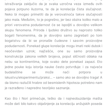
istraživanja zaključio da je svaka uzročna veza između ovih
pojava potpuno iluzorna, te da je korelacija čista slučajnost.
Neko bi mogao primetiti da je verovatnoća takve slučajnosti
jako mala. Međutim, to je pogrešno, jer bez obzira koliko malo a
priori verovatna podudarnost će se ispoljiti u dovoljno velikom
skupu fenomena. Priroda i ljudsko društvo su naprosto toliko
bogati fenomenima, da je dovoljno samo zagrebati po tom
bogatstvu da bi se pronašle čudesne i sasvim proizvoljne
podudarnosti. Ponekad glupe korelacije mogu imati neki dubok i
neočevidan uzrok; najčešće, one su samo proizvoljna
konstrukcija zakona velikih brojeva, poput sličnosti oblaka na
nebu sa kontinentima, koje svako dete ponekad zapazi. Eto
jedne pouke koju istorija nauke često potvrđuje: i za najveće
budalaštine se može naći potpora u
iskustvu/eksperimentu/praksi… – samo ako se dovoljno traga! A
da bismo razlučili hrabre od besmislenih hipoteza potrebno nam
je razrađeno i napredno teorijsko saznanje.
Kao što i Nori primećuje, teško da i najneobuzdanija mašta
može dati bilo kakvo objašnjenje za korelaciju anžujskih poseda