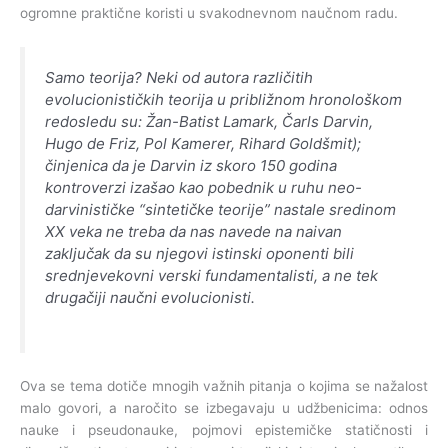
ogromne praktične koristi u svakodnevnom naučnom radu.
Samo teorija? Neki od autora različitih
evolucionističkih teorija u približnom hronološkom
redosledu su: Žan-Batist Lamark, Čarls Darvin,
Hugo de Friz, Pol Kamerer, Rihard Goldšmit);
činjenica da je Darvin iz skoro 150 godina
kontroverzi izašao kao pobednik u ruhu neo-
darvinističke “sintetičke teorije” nastale sredinom
XX veka ne treba da nas navede na naivan
zaključak da su njegovi istinski oponenti bili
srednjevekovni verski fundamentalisti, a ne tek
drugačiji naučni evolucionisti.
Ova se tema dotiče mnogih važnih pitanja o kojima se nažalost
malo govori, a naročito se izbegavaju u udžbenicima: odnos
nauke i pseudonauke, pojmovi epistemičke statičnosti i