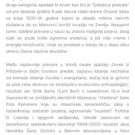
drugu kategoriju spadale bi stvari kao što je “Sokalova podvala”
od pre desetak godina ili pak slavna radio-drama Orsona Velsa
sa kraja 1930-tih godina kojom je ubedio milione naivnih
slušalaca da su Marsovci izvršili invaziju na Zemlju. Nasuprot
tome, ozbiljne prevare u nauci su znatno malignija pojava, zbog
kojih se uludo troše ogromna sredstva, a još više vreme i
energija istraživača, i koje su ponekad u stanju da u slepu ulicu
skrenu čitave naučne discipline.
Među najslavnije prevare u istoriji nauke spadaju čovek iz
Piltdown-a (lažni čovekov predak, zapravo lobanja načinjena
od komada lobanje čoveka i orangutana, slučaj koji je gotovo
za pola veka skrenuo na stranputicu evolucionu antropologiju);
rezultati ser Sirila Barta (Cyril Burt) o naslednosti IQ-a kod
(ispostavilo se izmišljenih) identičnih blizanaca; “ofarbane” žabe
Pola Kamerera koje su dokazivale lamarkističku ideju o
nasleđivanju stečenih osobina; agronomski “rezultati” Trofima
D. Lisenka i njegovih sledbenika, takođe zasnovani na
lamarkizmu; spektakularni skorašnji (1998-2002) rezultati Jana
Hendrika Šena (Schön) u Belovim laboratorijama u fizici