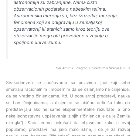
astronomije su zabranjene. Nema čisto
obzervacionih podataka o nebeskim telima.
Astronomska merenja su, bez izuzetka, merenja
fenomena koji se odigravaju u zemaljskoj
opservatoriji ili stanici; samo kroz teoriju ove
obzervacije mogu biti prevedene u znanje o
spoljnom univerzumu.
Ser Artur S. Edington, Univerzum u Širenju (1933)
Svakodnevno se suočavamo sa pozivima ljudi koji sebe
smatraju racionalnim i modernim da se oslanjamo na činjenice,
da se vratimo činjenicama, itd. U popularnoj predstavi, nauka
se bavi činjenicama, a činjenice se obično definišu tako da
predstavljaju ako ne same eksperimentalne rezultate, a ono
neka jednostavna uopštavanja iz njih (“činjenica je da je Zemlja
okrugla”). Sada ćemo pokušati da objasnimo kako u ovoj
popularnoj predstavi ima jako malo istine, i da je za razvoj