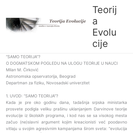
Skip
Teorij
to
content
a
Evolu
cije
“SAMO TEORIJA”?
O DOGMATSKOM POGLEDU NA ULOGU TEORIJE U NAUCI
Milan M. Ćirković
Astronomska opservatorija, Beograd
Departman za fiziku, Novosadski univerzitet
1. UVOD: “SAMO TEORIJA”?
Kada je pre oko godinu dana, tadašnja srpska ministarka
prosvete podigla veliku prašinu uklanjanjem Darvinove teorije
evolucije iz školskih programa, i kod nas se sa visokog mesta
začuo (ne)slavni argument kojim kreacionisti već poodavno
vitlaju u svojim agresivnim kampanjama širom sveta: “evolucija