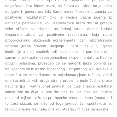
naglašavao je u ličnom osvrtu na čitavu ovu aferu da je jedan
od glavnih generatora bila Kamererova “opsesivna žudnja za
pozitivnim rezultatima”. Ovo je veoma važna poenta iz
današnje perspektive, koju Kamererova afera deli sa gotovo
svim sličnim skandalima: na jednoj strani imamo žudnju
eksperimentatora za pozitivnim rezultatima, koja raste
proporcionalno složenosti eksperimenta, ceni laboratorijske
opreme (treba pravdati ulaganja u “čistu” nauku!), ugledu
institucije u kojoj naučnik radi, pa donekle – i paradoksalno –
samim intelektualnim sposobnostima eksperimentatora. Kao i u
drugim oblastima, prosečan će se naučnik lakše pomiriti sa
neuspehom od izuzetno sposobnog ili briljantnog. No, nije sve u
tome što će eksperimentator pojednostavljeno rečeno, videti
ono što želi da vidi; druga strana problema jeste žudnja široke
naučne (pa i vannaučne) javnosti da čuje onakve rezultate
kakve želi da čuje. A ono što ona želi da čuje nisu nužno
rezultati koji se slažu sa prethodnim predrasudama (mada je i
to čest slučaj): još više od toga javnost želi spektakularne,
revolucionarne rezultate, one koji stvaraju i/ili ruše paradigme.