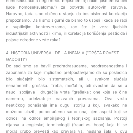
homoseksualaca nego među nepismenim; dakle, pismenost čini
ljude homoseksualcima.”) za potvrdu autorovih stavova.
Naravno, tada smo obično u stanju da besmislenost korelacija
prepoznamo. Da li smo sigurni da bismo to uspeli i kada se radi
o suptilnijim kontroverzama, kao što je veza ljudskih
industrijskih aktivnosti i klime, ili korelacija korišćenja pesticida i
pojave određene vrste raka?
4. HISTORIA UNIVERSAL DE LA INFAMIA (“OPŠTA POVEST
GADOSTI”)
Do sad smo se bavili predradrasudama, neodređenostima i
zabunama za koje implicitno pretpostavljamo da su posledica
bilo slučajnih bilo sistematskih, ali u svakom slučaju
nenamernih, grešaka. Treba, međutim, biti svestan da se u
nauci ispoljava i drugačija vrsta “grešaka”: one koje se čine
namerno, adekvatnije nazvanih prevarama. Ova vrsta
neetičkog ponašanja ima dugu istoriju u koju svakako ne
možemo ulaziti; pomenućemo samo onaj njen aspekt koji se
odnosi na odnos empirijskog i teorijskog saznanja. Postoji
nijansa u engleskoj terminologiji (fraud vs. hoax) koja bi se
mogla grubo prevesti kao prevara vs. neslana šala; u ovu