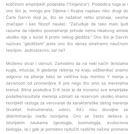
količinom empirijskih podataka (“činjenica”). Posledica toga je i
ono što je, mnogo pre Dijema i Kvajna napisao niko drugi do
Čarls Darvin (koji je, što se nažalost retko priznaje, veoma
značajan i kao filozof nauke): “Začuđuje da tako malo ljudi
razume da nijedno posmatranje prirode nema nikakvog smisla
ukoliko nije u korist ili protiv nekog gledišta.” Ono što je Darvin
nazivao “gledištem” jeste ono što danas smatramo naučnom
teorijom. Jednostavno, zar ne?
Možemo stvar i obrnuti. Zamislimo da na neki način (kristalna
kugla, intuicija, ili gledanje rešenja na kraju udžbenika) znamo
odgovor na pitanje kako se veličina koju merimo Y menja u
zavisnosti od promenljive X pre nego što smo sa merenjima
krenuli. Bitna posledica D-K teze je da moramo sve empirijske
podatke/rezultate merenja uzimati sa rezervom ukoliko imamo
teorijskih razloga za verovanje da karakteristike datog merenja
(kvalitet instrumenata, uslovi, itd.) nisu dovoljne za
diskriminaciju među teorijama. Ovo se često dešava u
istorijskim naukama (geologija, kosmologija, evoluciona
biologija, isl.) gde je potrebno razlučiti različite načine promene