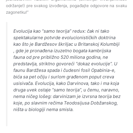
održanje!) pre svakog izvođenja, pogađajte odgovore na svaku
zagonetku!”
Evolucija kao “samo teorija” redux: čak ni tako
spektakularne potvrde evolucionističkih doktrina
kao što je Bardžesov škriljac u Britanskoj Kolumbiji
, gde je pronađena izuzetno bogata kambrijska
fauna od pre približno 520 miliona godina, ne
predstavlja, striktno govoreći “dokaz evolucije”. U
faunu Bardžesa spada i čudesni fosil Opabinia-e,
bića sa pet očiju i surlom građenom poput creva
usisivača. Evolucija, kako Darvinova, tako i ma koja
druga uvek ostaje “samo teorija”, u čemu, naravno,
nema ničeg lošeg: darvinizam je izvrsna teorija bez
koje, po slavnim rečima Teodosijusa Dobžanskog,
ništa u biologiji nema smisla.