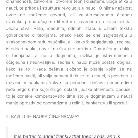
dinamičnosti, zatvoreni i otvoreni teorijski sistemi, uloga etike u
nauci, te priroda i struktura revolucija u nauci. O njima nažalost
ovde ne možemo govoriti, ali zainteresovanom čitaocu
svakako preporučujemo literaturu navedenu na kraju teksta.
Jednu stvar valja, međutim, odmah istaći: u daljem tekstu
govorićemo o teorijama, onako kako se one sagledavaju u
svakodnevnom radu naučnika, ali i kako ih sagledavaju, recimo,
istoričari nauke, navikli na širu perspektivu. Govorićemo, dakle,
o teorijama, a ne o dogmama; razlika je istovremeno i
očigledna i neuhvatljiva. Teorija u nauci može postati dogma,
kako se to i kada dešava složeno je pitanje kojim se ne
možemo baviti, ali valja pomenuti da se to u nauci, a posebno u
razvijenim naukama kakve su prirodne, dešava neuporedivo
ređe nego u ma kojoj drugoj oblasti ljudske aktivnosti. Doduše,
to je donekle kompenzovano time što je dogmatizam u nauci
manje oprostiv od dogmatizma u religiji, bankarstvu ili sportu!
2. BAVI LI SE NAUKA ČINJENICAMA?
It is better to admit frankly that theory has, and is