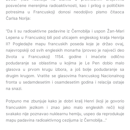
posvećene merenjima radioaktivnosti, kao i prilog o političkim
potresima u Francuskoj) donosi neodoljivo pismo čitaoca
Čarlsa Norija:
“Da li su radioaktivne padavine iz Černobilja i uspon Žan-Mari
Lepena u Francuskoj bili pod uticajem engleskog kralja Henrija
II? Pogledajte mapu francuskih poseda koje je držao ovaj,
najevropskiji od svih engleskih monarha (proveo je najveći deo
života u Francuskoj) 1154. godine i imaćete odlično
podudaranje sa oblastima u kojima je Le Pen dobio malo
glasova u prvom krugu izbora, a još bolje podudaranje sa
drugim krugom. Vratite se glasovima francuskog Nacionalnog
fronta u sedamdesetim i osamdesetim godina i relacija ostaje
na snazi.
Potpuno me zbunjuje kako je dobri kralj Henri (koji je govorio
francuskim jezikom i znao jako malo engleskih reči) koji
svakako nije poznavao nuklearnu hemiju, uspeo da reprodukuje
mapu padavina radioaktivnog cezijuma iz Černobilja…”