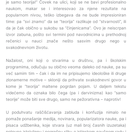
je samo teorija!” Čovek na ulici, koji se ne bavi profesionalno
naukom, makar se i interesovao za njene rezultate na
popularnom nivou, teško izbegava da ne bude impresioniran
time: pa “svi znamo” da se “teorija” razlikuje od “stvarnosti”, ili
da je čak obično u sukobu sa “činjenicama”. Ovo je neiscrpan
izvor zabuna, pošto svi termini pod navodnicima u prethodnoj
rečenici u nauci znače nešto sasvim drugo nego u
svakodnevnom životu.
Nažalost, oni koji o stvarima u društvu, pa i školskim
programima, odlučuju su obično veoma daleko od nauke, pa su
već samim tim – čak i da im ne pripisujemo ideološke ili druge
zlonamerne motive – skloniji da prihvate svakodnevni govor u
kome je “teorija” maltene pogrdan pojam. U daljem tekstu
videćemo da oznaka bilo čega (pa i darvinizma) kao “samo
teorije” može biti sve drugo, samo ne pežorativna – naprotiv!
U poduhvatu raščišćavanja zabluda i konfuzija nimalo ne
pomaže ponašanje medija, novinara, popularizatora nauke, pa i
pisaca udžbenika, koje stvara (uz mali broj časnih izuzetaka)
potpuno iskrivljenu i pogrešnu sliku o istinskom naučnom radu i