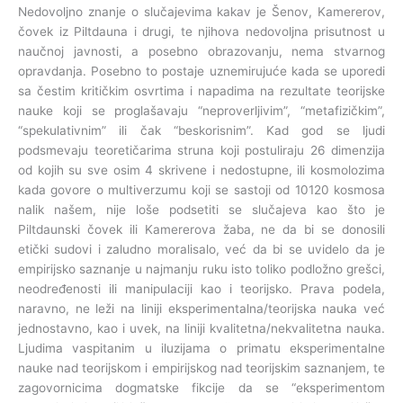
Nedovoljno znanje o slučajevima kakav je Šenov, Kamererov,
čovek iz Piltdauna i drugi, te njihova nedovoljna prisutnost u
naučnoj javnosti, a posebno obrazovanju, nema stvarnog
opravdanja. Posebno to postaje uznemirujuće kada se uporedi
sa čestim kritičkim osvrtima i napadima na rezultate teorijske
nauke koji se proglašavaju “neproverljivim”, “metafizičkim”,
“spekulativnim” ili čak “beskorisnim”. Kad god se ljudi
podsmevaju teoretičarima struna koji postuliraju 26 dimenzija
od kojih su sve osim 4 skrivene i nedostupne, ili kosmolozima
kada govore o multiverzumu koji se sastoji od 10120 kosmosa
nalik našem, nije loše podsetiti se slučajeva kao što je
Piltdaunski čovek ili Kamererova žaba, ne da bi se donosili
etički sudovi i zaludno moralisalo, već da bi se uvidelo da je
empirijsko saznanje u najmanju ruku isto toliko podložno grešci,
neodređenosti ili manipulaciji kao i teorijsko. Prava podela,
naravno, ne leži na liniji eksperimentalna/teorijska nauka već
jednostavno, kao i uvek, na liniji kvalitetna/nekvalitetna nauka.
Ljudima vaspitanim u iluzijama o primatu eksperimentalne
nauke nad teorijskom i empirijskog nad teorijskim saznanjem, te
zagovornicima dogmatske fikcije da se “eksperimentom