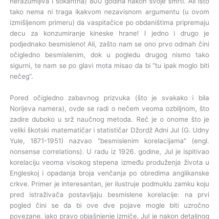
nerazumljiva i šokantna) 800 godina nakon svoje smrti. Ali isto
tako nema ni traga ikakvom nezavisnom argumentu (u ovom
izmišljenom primeru) da vaspitačice po obdaništima pripremaju
decu za konzumiranje kineske hrane! I jedno i drugo je
podjednako besmisleno! Ali, zašto nam se ono prvo odmah čini
očigledno besmislenim, dok u pogledu drugog nismo tako
sigurni, te nam se po glavi mota misao da bi “tu ipak moglo biti
nečeg”.
Pored očigledno zabavnog prizvuka (što je svakako i bila
Norijeva namera), ovde se radi o nečem veoma ozbiljnom, što
zadire duboko u srž naučnog metoda. Reč je o onome što je
veliki škotski matematičar i statističar Džordž Adni Jul (G. Udny
Yule, 1871-1951) nazvao “besmislenim korelacijama” (engl.
nonsense correlations). U radu iz 1926. godine, Jul je ispitivao
korelaciju veoma visokog stepena između produženja života u
Engleskoj i opadanja broja venčanja po obredima anglikanske
crkve. Primer je interesantan, jer ilustruje podmuklu zamku koju
pred istraživača postavljaju besmislene korelacije: na prvi
pogled čini se da bi ove dve pojave mogle biti uzročno
povezane, iako pravo objašnjenje izmiče. Jul je nakon detaljnog