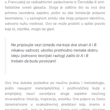
u Francuskoj sa radioaktivnim padavinama iz Černobilja ili anti-
fašističke svesti glasača. Stoga je odlično što su ova dva
primera navedena zajedno, pošto su obe korelacije potpuno
besmislene, i u saznajnom smislu obe imaju potpuno identičnu,
odnosno nultu vrednost. Ovo se može proširiti u opšte pravilo
koje bi, otprilike, moglo da glasi:
Ne pripisujte vezi između ma koje dve stvari A i B
nikakvu važnost, ukoliko prethodno nemate dobru
ideju (odnosno teorijski razlog) zašto bi A i B
trebalo da budu povezani!
Ovo ima duboke posledice po naučnu praksu i metodologiju,
pošto nasuprot materijalističkoj i pozitivističkoj iluziji o
empirijskoj nauci osvetljava druge aspekte naučnog
stvaralaštva: intuiciju, inspiraciju, estetiku. Ove pojave su često
zanemarivane u svakodnevnoj predstavi koju imamo o
naučnom radu, koja je formirana često pod velikim uticajem