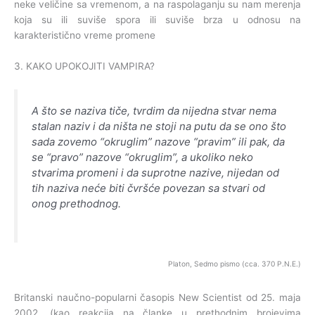
neke veličine sa vremenom, a na raspolaganju su nam merenja
koja su ili suviše spora ili suviše brza u odnosu na
karakteristično vreme promene
3. KAKO UPOKOJITI VAMPIRA?
A što se naziva tiče, tvrdim da nijedna stvar nema
stalan naziv i da ništa ne stoji na putu da se ono što
sada zovemo “okruglim” nazove “pravim” ili pak, da
se “pravo” nazove “okruglim”, a ukoliko neko
stvarima promeni i da suprotne nazive, nijedan od
tih naziva neće biti čvršće povezan sa stvari od
onog prethodnog.
Platon, Sedmo pismo (cca. 370 P.N.E.)
Britanski naučno-popularni časopis New Scientist od 25. maja
2002. (kao reakcija na članke u prethodnim brojevima