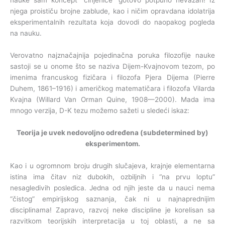
nauke sam koncept “činjenice” gotovo potpuno nevažan! Iz
njega proističu brojne zablude, kao i ničim opravdana idolatrija
eksperimentalnih rezultata koja dovodi do naopakog pogleda
na nauku.
Verovatno najznačajnija pojedinačna poruka filozofije nauke
sastoji se u onome što se naziva Dijem-Kvajnovom tezom, po
imenima francuskog fizičara i filozofa Pjera Dijema (Pierre
Duhem, 1861–1916) i američkog matematičara i filozofa Vilarda
Kvajna (Willard Van Orman Quine, 1908—2000). Mada ima
mnogo verzija, D-K tezu možemo sažeti u sledeći iskaz:
Teorija je uvek nedovoljno određena (subdetermined by)
eksperimentom.
Kao i u ogromnom broju drugih slučajeva, krajnje elementarna
istina ima čitav niz dubokih, ozbiljnih i “na prvu loptu”
nesagledivih posledica. Jedna od njih jeste da u nauci nema
“čistog” empirijskog saznanja, čak ni u najnaprednijim
disciplinama! Zapravo, razvoj neke discipline je korelisan sa
razvitkom teorijskih interpretacija u toj oblasti, a ne sa