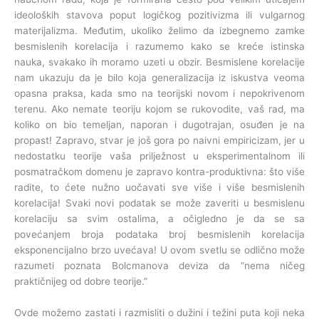
ideoloških stavova poput logičkog pozitivizma ili vulgarnog
materijalizma. Međutim, ukoliko želimo da izbegnemo zamke
besmislenih korelacija i razumemo kako se kreće istinska
nauka, svakako ih moramo uzeti u obzir. Besmislene korelacije
nam ukazuju da je bilo koja generalizacija iz iskustva veoma
opasna praksa, kada smo na teorijski novom i nepokrivenom
terenu. Ako nemate teoriju kojom se rukovodite, vaš rad, ma
koliko on bio temeljan, naporan i dugotrajan, osuđen je na
propast! Zapravo, stvar je još gora po naivni empiricizam, jer u
nedostatku teorije vaša prilježnost u eksperimentalnom ili
posmatračkom domenu je zapravo kontra-produktivna: što više
radite, to ćete nužno uočavati sve više i više besmislenih
korelacija! Svaki novi podatak se može zaveriti u besmislenu
korelaciju sa svim ostalima, a očigledno je da se sa
povećanjem broja podataka broj besmislenih korelacija
eksponencijalno brzo uvećava! U ovom svetlu se odlično može
razumeti poznata Bolcmanova deviza da “nema ničeg
praktičnijeg od dobre teorije.”
Ovde možemo zastati i razmisliti o dužini i težini puta koji neka