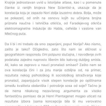
Krajnje jednostavan uvid u istorijske atlase, kao i u pomenute
članke iz ranijih brojeva New Scientist-a, ukazuje da je
korelacija koju je zapazio Nori zbilja izuzetno dobra. Bolja, može
se pokazati, od onih na osnovu kojih su učinjena brojna
priznata naučna i tehnička otkrića, od Faradejevog otkrića
elektromagnetne indukcije do Habla, cefeida i vasione van
Mlečnog puta.
Da li bi i mi trebalo da smo zapanjeni, poput Norija? Ako nismo,
zašto je tako? Očigledno, zato što nam se sličnost u
geografskom rasporedu čini potpuno slučajna, i navođenje ovih
podataka zajedno naprosto lišenim bilo kakvog dubljeg smisla.
Ali, kako se zapravo u nauci pronalazi smisao? Zašto nam se
ova korelacija čini i za jotu manje ozbiljna od, na primer,
rezultata nekog psihološkog ili sociološkog istraživanja koje
pronalazi, zapanjujuće visok stepen korelacije po opštinama
između kvaliteta obdaništa i potrošnje sosa od soje? Tačno je
da nema nikakvog nezavisnog argumenta za visoko
fantastičnu pomisao da je Henri Plantagenet mogao uticati na
rezultate izbora (sama koncepcija bila bi mu verovatno