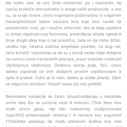
Ma koliko nam se ovo činilo neobičnim, pa i nastranim, taj
osećaj proističe prevashodno iz snage naših predrasuda, a one
su, sa svoje strane, često inspirisane pozitivističko ili vulgarnim
materijalističkom bojom naočara kroz koje smo navikli da
posmatramo svet, pa i naučnu aktivnost. Ako je ideja uspešna
(u smislu objašnjavanja fenomena, predviđanja ishoda ogleda ili
broja drugih ideja koje iz nje proističu), tada se nje treba držati,
ukoliko nije, nikakva količina empirijske podrške, na dugi rok,
neće koristiti. Ispostavlja se da su u istoriji nauke ideje dobijene
na osnovu često iracionalnih pristupa, poput estetske vrednosti
(Ajnštajnova relativnost, Dirakova teorija polja, itd.), često
daleko uspešnije od onih dobijenih prostim uopštavanjem iz
opita ili prakse. Zašto je to tako, daleko je dublje pitanje, čijem
se odgovoru istoričari i filozofi nauke još nisu približili.
Besmislene korelacije se često zloupotrebljavaju u ideološke
svrhe tako što se uzročna veza ili insinuira (“Dok žene nisu
imale pravo glasa, nije bilo nuklearnog oružja/ozonske
rupe/AIDS-a/televizijskih reklama.”) ili nameće kao argument
(“Statistike pokazuju da među pismenim ljudima ima više