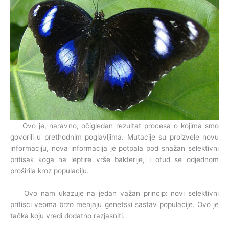
Ovo je, naravno, očigledan rezultat procesa o kojima smo
govorili u prethodnim poglavljima. Mutacije su proizvele novu
informaciju, nova informacija je potpala pod snažan selektivni
pritisak koga na leptire vrše bakterije, i otud se odjednom
proširila kroz populaciju.
Ovo nam ukazuje na jedan važan princip: novi selektivni
pritisci veoma brzo menjaju genetski sastav populacije. Ovo je
tačka koju vredi dodatno razjasniti.