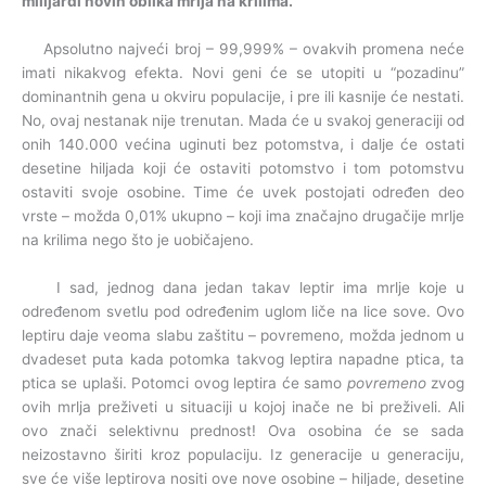
milijardi novih oblika mrlja na krilima.
Apsolutno najveći broj – 99,999% – ovakvih promena neće
imati nikakvog efekta. Novi geni će se utopiti u “pozadinu”
dominantnih gena u okviru populacije, i pre ili kasnije će nestati.
No, ovaj nestanak nije trenutan. Mada će u svakoj generaciji od
onih 140.000 većina uginuti bez potomstva, i dalje će ostati
desetine hiljada koji će ostaviti potomstvo i tom potomstvu
ostaviti svoje osobine. Time će uvek postojati određen deo
vrste – možda 0,01% ukupno – koji ima značajno drugačije mrlje
na krilima nego što je uobičajeno.
I sad, jednog dana jedan takav leptir ima mrlje koje u
određenom svetlu pod određenim uglom liče na lice sove. Ovo
leptiru daje veoma slabu zaštitu – povremeno, možda jednom u
dvadeset puta kada potomka takvog leptira napadne ptica, ta
ptica se uplaši. Potomci ovog leptira će samo
povremeno
zvog
ovih mrlja preživeti u situaciji u kojoj inače ne bi preživeli. Ali
ovo znači selektivnu prednost! Ova osobina će se sada
neizostavno širiti kroz populaciju. Iz generacije u generaciju,
sve će više leptirova nositi ove nove osobine – hiljade, desetine