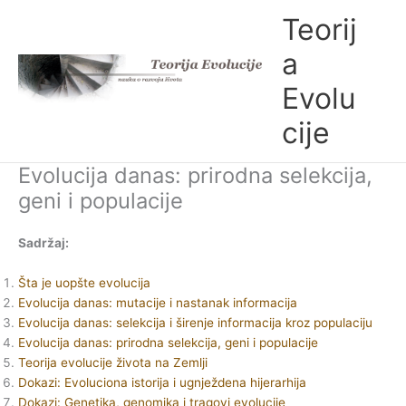
Skip
Teorij
to
content
a
Evolu
cije
Evolucija danas: prirodna selekcija,
geni i populacije
Sadržaj:
Šta je uopšte evolucija
Evolucija danas: mutacije i nastanak informacija
Evolucija danas: selekcija i širenje informacija kroz populaciju
Evolucija danas: prirodna selekcija, geni i populacije
Teorija evolucije života na Zemlji
Dokazi: Evoluciona istorija i ugnježdena hijerarhija
Dokazi: Genetika, genomika i tragovi evolucije