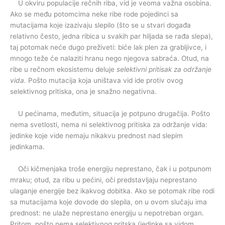
U okviru populacije rečnih riba, vid je veoma važna osobina.
Ako se među potomcima neke ribe rode pojedinci sa
mutacijama koje izazivaju slepilo (što se u stvari događa
relativno često, jedna ribica u svakih par hiljada se rađa slepa),
taj potomak neće dugo preživeti: biće lak plen za grabljivce, i
mnogo teže će nalaziti hranu nego njegova sabraća. Otud, na
ribe u rečnom ekosistemu deluje
selektivni pritisak za održanje
vida.
Pošto mutacija koja uništava vid ide protiv ovog
selektivnog pritiska, ona je snažno negativna.
U pećinama, međutim, situacija je potpuno drugačija. Pošto
nema svetlosti, nema ni selektivnog pritiska za održanje vida:
jedinke koje vide nemaju nikakvu prednost nad slepim
jedinkama.
Oči kičmenjaka troše energiju neprestano, čak i u potpunom
mraku; otud, za ribu u pećini, oči predstavljaju neprestano
ulaganje energije bez ikakvog dobitka. Ako se potomak ribe rodi
sa mutacijama koje dovode do slepila, on u ovom slučaju ima
prednost: ne ulaže neprestano energiju u nepotreban organ.
Pritom, pošto nema selektivnog pritska (jedinke sa vidom