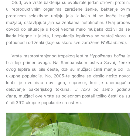
Otud, ove vrste bakterija su evoluirale jedan otrovni protein:
u reproduktivnim organima zaražene ženke, bakterije ovim
proteinom selektivno ubijaju jaja iz kojih bi se inače izlegli
mužjaci, ostavljajući jaja sa ženkama netaknutim. Ovaj proces
dovodi do situacije u kojoj veoma malo mužjaka doživi da se
ikada izlegne iz jajeta, i populacija leptirova se sastoji skoro u
potpunosti od ženki (koje su skoro sve zaražene
Wolbachiom
).
Vrsta rasprostranjenog tropskog leptira
Hypolimnas bolina
je
bila lep primer ovoga. Na Samoanskom ostrvu Savai, ženke
ovog leptira su bile česte, dok su mužjaci činili manje od 1%
ukupne populacije. No, 2005-te godine se desilo nešto novo:
leptir je evoluirao novi gen, supresor, koji je onemogućio
delovanje bakterijskog toksina.
U roku od samo godinu
dana,
mužjaci ove vrste su odjednom postali toliko česti da su
činili 39% ukupne populacije na ostrvu.