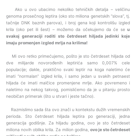
Ako u ovo ubacimo nekoliko tehničkih detalja – veličinu
genoma prosečnog leptira (oko sto miliona genetskih “slova”, tj.
tačnije DNK baznih parova), i broj gena koji kontrolišu izgled
krila (oko pet ili šest) – možemo da očekujemo da će se
u
svakoj generaciji roditi sto četrdeset hiljada jedinki koje
imaju promenjen izgled mrlja na krilima!
Mi ovo retko primećujemo, pošto je sto četrdeset hiljada od
dve milijarde novorođenih leptirića samo 0,007% cele
populacije; dakle, praktično svaki leptir na koga naletimo će
imati “normalan” izgled krila, i samo jedan u svakih petnaest
hiljada će imati malčice promenjene mrlje. Ako povremeno i
naletimo na nekog takvog, pomislićemo da je u pitanju prosto
neobičan primerak (što u stvari i jeste tačno).
Razmislimo sada šta ovo znači u kontekstu dužih vremenskih
perioda. Sto četrdeset hiljada leptira po generaciji, jedna
generacija godišnje. Za hiljadu godina, ovo je sto četrdeset
miliona novih oblika krila. Za milion godina,
ovo je sto četrdeset