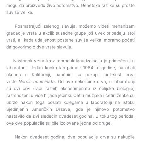
mogu da proizvedu živo potomstvo. Genetske razlike su prosto
suviše velike.
Posmatrajući zelenog slavuja, možemo videti mehanizam
gradacije vrsta u akciji: susedne grupe još uvek pripadaju istoj
vrsti, ali kada udaljenost postane suviše velika, moramo početi
da govorimo o dve vrste slavuja.
Nastanak vrsta kroz reproduktivnu izolaciju je primećen i u
laboratoriji. Jedan konkretan primer: 1964-te godine, na obali
okeana u Kaliforniji, naučnici su pokupili pet-šest crva
vrste
Nereis acuminata
. Od ove nekolicine crva, u laboratoriji
su ovi crvi (radi raznih eksperimenata iz ćelijske biologije)
razmnoženi u više hiljada jedinki. Četiri mužjaka i četiri ženke su
ubrzo nakon toga poslati kolegama u laboratoriji na istoku
Sjedinjenih Američkih Država, gde je njihovo potomstvo
nastavilo da živi sledećih dvadeset godina. U toku tog perioda,
ove dve populacije su bile izolovane jedna od druge.
Nakon dvadeset godina, dve populacije crva su nakupile