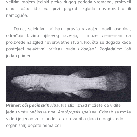
velikim brojem jedinki preko dugog perioda vremena, proizveli
smo nešto što na prvi pogled izgleda neverovatno ili
nemoguće.
Dakle, selektivni pritisak upravlja razvojem novih osobina,
određuje brzinu njihovog razvoja, i može vremenom da
proizvede naizgled neverovatne stvari. No, šta se događa kada
postojeći selektivni pritisak bude
uklonjen?
Pogledajmo još
jedan primer.
Primer:
oči pećinskih riba.
Na slici iznad možete da vidite
jednu vrstu pećinske ribe,
Amblyopsis spelaea
. Odmah se može
videti je jedan veliki nedostatak: ova riba (kao i mnogi srodni
organizmi) uopšte nema oči.