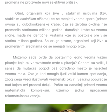
promena ne proizvede novi selektivni pritisak.
Otud, organizmi koji žive u stabilnim uslovima (tzv.
stabilnim
ekološkim nišama
) će se menjati veoma sporo (primer
ovoga su dubokookeanske krabe, čija se životna okolina nije
promenila stotinama miliona godina; današnje krabe su veoma
slične, mada ne identične, vrstama koje su postojale pre više
stotina miliona godina). Sa druge strane, organizmi koji žive u
promenjivim sredinama će se menjati mnogo brže.
Možemo sada ovde da postavimo jedno veoma važno
pitanje: koje su verovatnoće ovde u pitanju? Genomi su veliki, i
šansa da mutacija pogodi baš određeno mesto je naizgled
veoma mala. Ovo je kod mnogih ljudi veliki kamen spoticanja,
zbog čega vredi ilustrovati vremenski okvir i veličinu populacije
nad kojom ovi procesi deluju. Pošto su današnji primeri veoma
matematički kompleksni, uzmimo jednu uprošćenu
rekonstruisanu verziju.