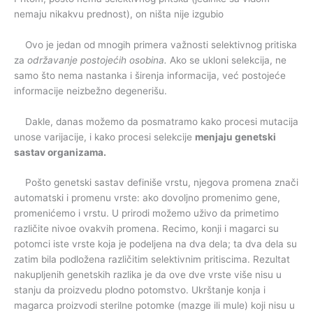
nemaju nikakvu prednost), on ništa nije izgubio
Ovo je jedan od mnogih primera važnosti selektivnog pritiska
za
održavanje postojećih osobina.
Ako se ukloni selekcija, ne
samo što nema nastanka i širenja informacija, već postojeće
informacije neizbežno degenerišu.
Dakle, danas možemo da posmatramo kako procesi mutacija
unose varijacije, i kako procesi selekcije
menjaju genetski
sastav organizama.
Pošto genetski sastav definiše vrstu, njegova promena znači
automatski i promenu vrste: ako dovoljno promenimo gene,
promenićemo i vrstu. U prirodi možemo uživo da primetimo
različite nivoe ovakvih promena. Recimo, konji i magarci su
potomci iste vrste koja je podeljena na dva dela; ta dva dela su
zatim bila podložena različitim selektivnim pritiscima. Rezultat
nakupljenih genetskih razlika je da ove dve vrste više nisu u
stanju da proizvedu plodno potomstvo. Ukrštanje konja i
magarca proizvodi sterilne potomke (mazge ili mule) koji nisu u