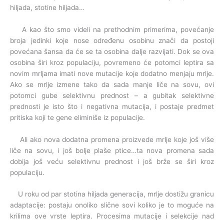
hiljada, stotine hiljada…
A kao što smo videli na prethodnim primerima, povećanje
broja jedinki koje nose određenu osobinu znači da postoji
povećana šansa da će se ta osobina dalje razvijati. Dok se ova
osobina širi kroz populaciju, povremeno će potomci leptira sa
novim mrljama imati nove mutacije koje dodatno menjaju mrlje.
Ako se mrlje izmene tako da sada manje liče na sovu, ovi
potomci gube selektivnu prednost – a gubitak selektivne
prednosti je isto što i negativna mutacija, i postaje predmet
pritiska koji te gene eliminiše iz populacije.
Ali ako nova dodatna promena proizvede mrlje koje još više
liče na sovu, i još bolje plaše ptice…ta nova promena sada
dobija još veću selektivnu prednost i još brže se širi kroz
populaciju.
U roku od par stotina hiljada generacija, mrlje dostižu granicu
adaptacije: postaju onoliko slične sovi koliko je to moguće na
krilima ove vrste leptira. Procesima mutacije i selekcije nad