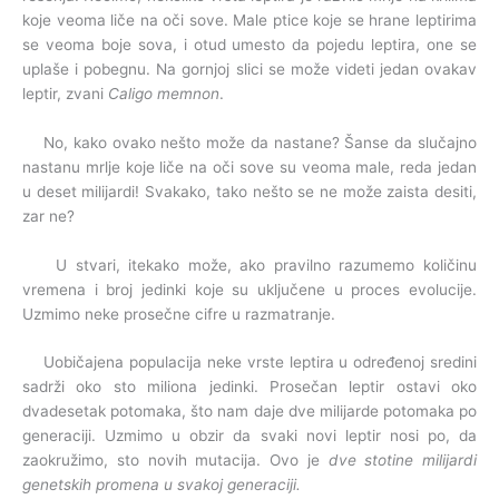
koje veoma liče na oči sove. Male ptice koje se hrane leptirima
se veoma boje sova, i otud umesto da pojedu leptira, one se
uplaše i pobegnu. Na gornjoj slici se može videti jedan ovakav
leptir, zvani
Caligo memnon
.
No, kako ovako nešto može da nastane? Šanse da slučajno
nastanu mrlje koje liče na oči sove su veoma male, reda jedan
u deset milijardi! Svakako, tako nešto se ne može zaista desiti,
zar ne?
U stvari, itekako može, ako pravilno razumemo količinu
vremena i broj jedinki koje su uključene u proces evolucije.
Uzmimo neke prosečne cifre u razmatranje.
Uobičajena populacija neke vrste leptira u određenoj sredini
sadrži oko sto miliona jedinki. Prosečan leptir ostavi oko
dvadesetak potomaka, što nam daje dve milijarde potomaka po
generaciji. Uzmimo u obzir da svaki novi leptir nosi po, da
zaokružimo, sto novih mutacija. Ovo je
dve stotine milijardi
genetskih promena u svakoj generaciji.