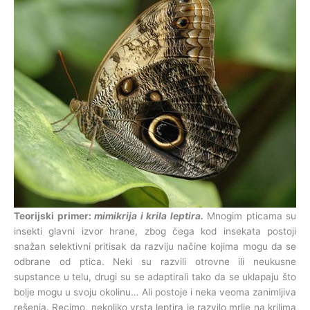
Teorijski primer:
mimikrija i krila leptira.
Mnogim pticama su
insekti glavni izvor hrane, zbog čega kod insekata postoji
snažan selektivni pritisak da razviju načine kojima mogu da se
odbrane od ptica. Neki su razvili otrovne ili neukusne
supstance u telu, drugi su se adaptirali tako da se uklapaju što
bolje mogu u svoju okolinu… Ali postoje i neka veoma zanimljiva
rešenja. Recimo, nekoliko vrsta leptira je razvilo mrlje na krilima