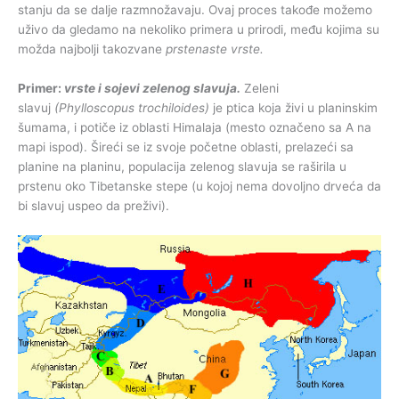
stanju da se dalje razmnožavaju. Ovaj proces takođe možemo
uživo da gledamo na nekoliko primera u prirodi, među kojima su
možda najbolji takozvane
prstenaste vrste.
Primer:
vrste i sojevi zelenog slavuja.
Zeleni
slavuj
(Phylloscopus trochiloides)
je ptica koja živi u planinskim
šumama, i potiče iz oblasti Himalaja (mesto označeno sa A na
mapi ispod). Šireći se iz svoje početne oblasti, prelazeći sa
planine na planinu, populacija zelenog slavuja se raširila u
prstenu oko Tibetanske stepe (u kojoj nema dovoljno drveća da
bi slavuj uspeo da preživi).