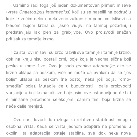
Uzmimo radi toga još jedan dokumentovan primer: miševe
(vrsta
Chaetodipus intermedius
) koji su se naselili na području
koje je većim delom prekriveno vulkanskim pepelom. Miševi sa
bledom bojom krzna su jasno vidljivi na tamnoj pozadini, i
predstavljaju lak plen za grabljivce. Ovo proizvodi snažan
pritisak za tamnije krzno.
I zaista, ovi miševi su brzo razvili sve tamnije i tamnije krzno,
dok na kraju nisu postali crni, boje koja je veoma slična boji
peska u kome žive. Ovo je sada
granica adaptacije:
ako se
krzno uklapa sa peskom, više ne može da evoluira da se “još
bolje” uklapa sa peskom (ne postoji neka još bolja, “crno-
smeđija” boja). Mutacije će u budućnosti i dalje proizvoditi
varijacije u boji krzna, ali sve boje osim ove ustanovljene će biti
eliminisane prirodnom selekcijom; samim tim, boja krzna se
neće dalje menjati.
Ovo nas dovodi do razloga za relativnu stabilnost mnogih
osobina vrsta. Kada se vrsta jednom adaptira na promenu u
okolini, ta adaptacija ostaje stabilna, sve dok neka nova