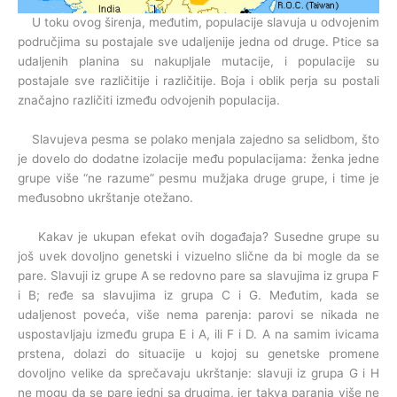
U toku ovog širenja, međutim, populacije slavuja u odvojenim
područjima su postajale sve udaljenije jedna od druge. Ptice sa
udaljenih planina su nakupljale mutacije, i populacije su
postajale sve različitije i različitije. Boja i oblik perja su postali
značajno različiti između odvojenih populacija.
Slavujeva pesma se polako menjala zajedno sa selidbom, što
je dovelo do dodatne izolacije među populacijama: ženka jedne
grupe više “ne razume” pesmu mužjaka druge grupe, i time je
međusobno ukrštanje otežano.
Kakav je ukupan efekat ovih događaja? Susedne grupe su
još uvek dovoljno genetski i vizuelno slične da bi mogle da se
pare. Slavuji iz grupe A se redovno pare sa slavujima iz grupa F
i B; ređe sa slavujima iz grupa C i G. Međutim, kada se
udaljenost poveća, više nema parenja: parovi se nikada ne
uspostavljaju između grupa E i A, ili F i D. A na samim ivicama
prstena, dolazi do situacije u kojoj su genetske promene
dovoljno velike da sprečavaju ukrštanje: slavuji iz grupa G i H
ne mogu da se pare jedni sa drugima, jer takva paranja više ne