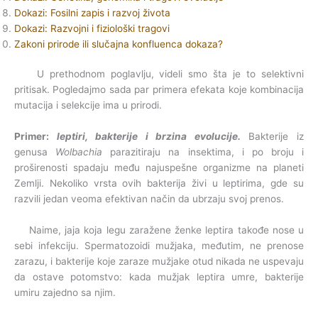
Dokazi: Fosilni zapis i razvoj života
Dokazi: Razvojni i fiziološki tragovi
Zakoni prirode ili slučajna konfluenca dokaza?
U prethodnom poglavlju, videli smo šta je to selektivni
pritisak. Pogledajmo sada par primera efekata koje kombinacija
mutacija i selekcije ima u prirodi.
Primer:
leptiri, bakterije i brzina evolucije.
Bakterije iz
genusa
Wolbachia
parazitiraju na insektima, i po broju i
proširenosti spadaju među najuspešne organizme na planeti
Zemlji. Nekoliko vrsta ovih bakterija živi u leptirima, gde su
razvili jedan veoma efektivan način da ubrzaju svoj prenos.
Naime, jaja koja legu zaražene ženke leptira takođe nose u
sebi infekciju. Spermatozoidi mužjaka, međutim, ne prenose
zarazu, i bakterije koje zaraze mužjake otud nikada ne uspevaju
da ostave potomstvo: kada mužjak leptira umre, bakterije
umiru zajedno sa njim.