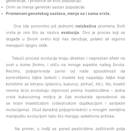
generacije, i proširiće se kroz populaciju.
Ovim se menja genetski sastav populacije.
Promenom genetskog sastava, menja se i sama vrsta.
Ova (da ponovimo još jednom)
neizbežna
promena živih
vrsta je ono što se naziva
evolucija
. Ovo je proces koji se
događa u živom svetu koji nas okružuje, polako ali sigurno
menjajući njegov oblik.
Tekući procesi evolucije imaju direktan i neprestan efekt na
svet u kome živimo, i utiču na mnoge aspekte našeg života.
Recimo, poljoprivreda zavisi od naše sposobnosti da
kontrolišemo biljne bolesti i insekte koji napadaju biljke koje
koristimo za ishranu (pšenicu, kukuruz, pirinač, itd.). No, insekti
veoma brzo evoluiraju otpornost prema insekticidima – jedna
vrsta kukuruznog moljca je čak evoluirala sposobnost da
se
hrani
insekticidom (višestrukom duplikacijom i serijskim
mutacijama). Otud današnji poljoprivrednici u mnogim zemljima
manipulišu evolucijom tako što menjaju selektivne pritiske.
Na primer, u Indiji se pored pesticidima zaštićenih polja