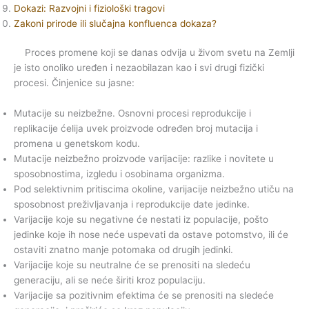
Dokazi: Razvojni i fiziološki tragovi
Zakoni prirode ili slučajna konfluenca dokaza?
Proces promene koji se danas odvija u živom svetu na Zemlji
je isto onoliko uređen i nezaobilazan kao i svi drugi fizički
procesi. Činjenice su jasne:
Mutacije su neizbežne. Osnovni procesi reprodukcije i
replikacije ćelija uvek proizvode određen broj mutacija i
promena u genetskom kodu.
Mutacije neizbežno proizvode varijacije: razlike i novitete u
sposobnostima, izgledu i osobinama organizma.
Pod selektivnim pritiscima okoline, varijacije neizbežno utiču na
sposobnost preživljavanja i reprodukcije date jedinke.
Varijacije koje su negativne će nestati iz populacije, pošto
jedinke koje ih nose neće uspevati da ostave potomstvo, ili će
ostaviti znatno manje potomaka od drugih jedinki.
Varijacije koje su neutralne će se prenositi na sledeću
generaciju, ali se neće širiti kroz populaciju.
Varijacije sa pozitivnim efektima će se prenositi na sledeće