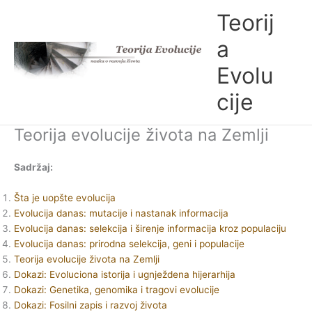
Skip
Teorij
to
content
a
Evolu
cije
Teorija evolucije života na Zemlji
Sadržaj:
Šta je uopšte evolucija
Evolucija danas: mutacije i nastanak informacija
Evolucija danas: selekcija i širenje informacija kroz populaciju
Evolucija danas: prirodna selekcija, geni i populacije
Teorija evolucije života na Zemlji
Dokazi: Evoluciona istorija i ugnježdena hijerarhija
Dokazi: Genetika, genomika i tragovi evolucije
Dokazi: Fosilni zapis i razvoj života