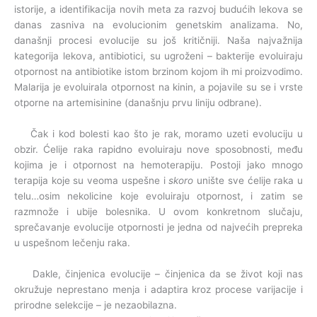
istorije, a identifikacija novih meta za razvoj budućih lekova se
danas zasniva na evolucionim genetskim analizama. No,
današnji procesi evolucije su još kritičniji. Naša najvažnija
kategorija lekova, antibiotici, su ugroženi – bakterije evoluiraju
otpornost na antibiotike istom brzinom kojom ih mi proizvodimo.
Malarija je evoluirala otpornost na kinin, a pojavile su se i vrste
otporne na artemisinine (današnju prvu liniju odbrane).
Čak i kod bolesti kao što je rak, moramo uzeti evoluciju u
obzir. Ćelije raka rapidno evoluiraju nove sposobnosti, među
kojima je i otpornost na hemoterapiju. Postoji jako mnogo
terapija koje su veoma uspešne i
skoro
unište sve ćelije raka u
telu…osim nekolicine koje evoluiraju otpornost, i zatim se
razmnože i ubije bolesnika. U ovom konkretnom slučaju,
sprečavanje evolucije otpornosti je jedna od najvećih prepreka
u uspešnom lečenju raka.
Dakle, činjenica evolucije – činjenica da se život koji nas
okružuje neprestano menja i adaptira kroz procese varijacije i
prirodne selekcije – je nezaobilazna.