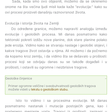
Sada, kada smo ovo objasnili, možemo da se okrenemo
onome na šta većina ljudi misli kada kaže “evolucija:” kako su
ovi procesi proizveli današnju raznovrsnost života.
Evolucija i istorija života na Zemlji
Do određene granice, možemo napraviti analogiju između
evolucije i geoloških procesa. Mi danas posmatramo kako
tektonski pokreti izdižu nove planine, dok stare planine polako
jede erozija. Vidimo kako se stvaraju naslage i geološki slojevi, i
kakve tragove život ostavlja u njima. Ali možemo i da počnemo
da kopamo kroz zemlju, i da vidimo šta se dešavalo u prošlosti:
procesi koji se odvijaju danas su se takođe događali i u
prošlosti, i ostavili su ogromne i neizbrisive tragove.
Geološke činjenice
Primer ogromne veličine i sveobuhvatnosti geoloških tragova
možete videti u
tekstu o geološkom stubu.
Isto to vidimo i sa procesima evolucije. Mi danas
posmatramo nastanak i mutacije postojećih gena, kao i
postepeno menjanje vrsta. Tragovi iz prošlosti, zapisani u