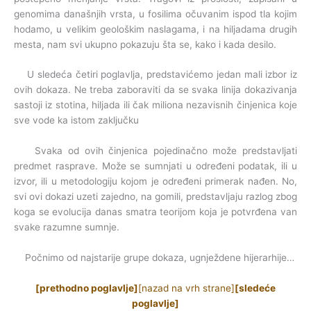
genomima današnjih vrsta, u fosilima očuvanim ispod tla kojim
hodamo, u velikim geološkim naslagama, i na hiljadama drugih
mesta, nam svi ukupno pokazuju šta se, kako i kada desilo.
U sledeća četiri poglavlja, predstavićemo jedan mali izbor iz
ovih dokaza. Ne treba zaboraviti da se svaka linija dokazivanja
sastoji iz stotina, hiljada ili čak miliona nezavisnih činjenica koje
sve vode ka istom zaključku
Svaka od ovih činjenica pojedinačno može predstavljati
predmet rasprave. Može se sumnjati u određeni podatak, ili u
izvor, ili u metodologiju kojom je određeni primerak nađen. No,
svi ovi dokazi uzeti zajedno, na gomili, predstavljaju razlog zbog
koga se evolucija danas smatra teorijom koja je potvrđena van
svake razumne sumnje.
Počnimo od najstarije grupe dokaza, ugnježdene hijerarhije…
[prethodno poglavlje]
[nazad na vrh strane]
[sledeće
poglavlje]