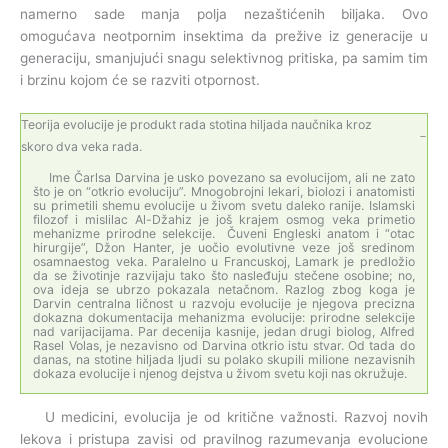
namerno sade manja polja nezaštićenih biljaka. Ovo
omogućava neotpornim insektima da prežive iz generacije u
generaciju, smanjujući snagu selektivnog pritiska, pa samim tim
i brzinu kojom će se razviti otpornost.
Teorija evolucije je produkt rada stotina hiljada naučnika kroz
skoro dva veka rada.
Ime Čarlsa Darvina je usko povezano sa evolucijom, ali ne zato
što je on “otkrio evoluciju”. Mnogobrojni lekari, biolozi i anatomisti
su primetili shemu evolucije u živom svetu daleko ranije. Islamski
filozof i mislilac Al-Džahiz je još krajem osmog veka primetio
mehanizme prirodne selekcije. Čuveni Engleski anatom i “otac
hirurgije”, Džon Hanter, je uočio evolutivne veze još sredinom
osamnaestog veka. Paralelno u Francuskoj, Lamark je predložio
da se životinje razvijaju tako što nasleđuju stečene osobine; no,
ova ideja se ubrzo pokazala netačnom. Razlog zbog koga je
Darvin centralna ličnost u razvoju evolucije je njegova precizna
dokazna dokumentacija mehanizma evolucije: prirodne selekcije
nad varijacijama. Par decenija kasnije, jedan drugi biolog, Alfred
Rasel Volas, je nezavisno od Darvina otkrio istu stvar. Od tada do
danas, na stotine hiljada ljudi su polako skupili milione nezavisnih
dokaza evolucije i njenog dejstva u živom svetu koji nas okružuje.
U medicini, evolucija je od kritične važnosti. Razvoj novih
lekova i pristupa zavisi od pravilnog razumevanja evolucione