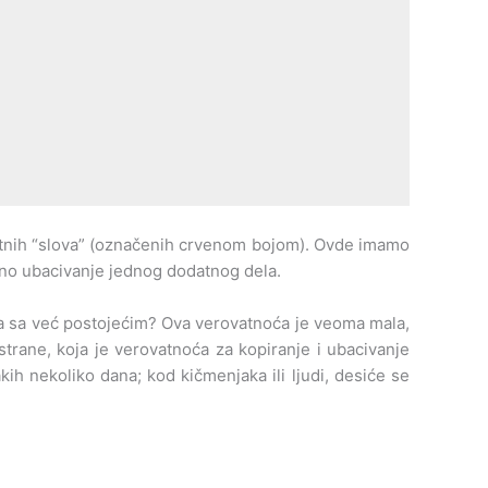
atnih “slova” (označenih crvenom bojom). Ovde imamo
atno ubacivanje jednog dodatnog dela.
pa sa već postojećim? Ova verovatnoća je veoma mala,
strane, koja je verovatnoća za kopiranje i ubacivanje
h nekoliko dana; kod kičmenjaka ili ljudi, desiće se