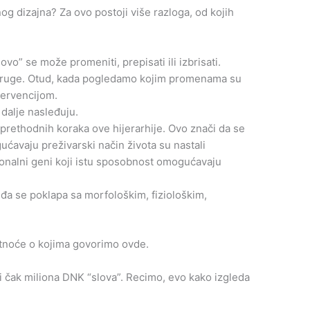
g dizajna? Za ovo postoji više razloga, od kojih
o” se može promeniti, prepisati ili izbrisati.
druge. Otud, kada pogledamo kojim promenama su
tervencijom.
dalje nasleđuju.
z prethodnih koraka ove hijerarhije. Ovo znači da se
ćavaju preživarski način života su nastali
ionalni geni koji istu sposobnost omogućavaju
eđa se poklapa sa morfološkim, fiziološkim,
tnoće o kojima govorimo ovde.
li čak miliona DNK “slova”. Recimo, evo kako izgleda