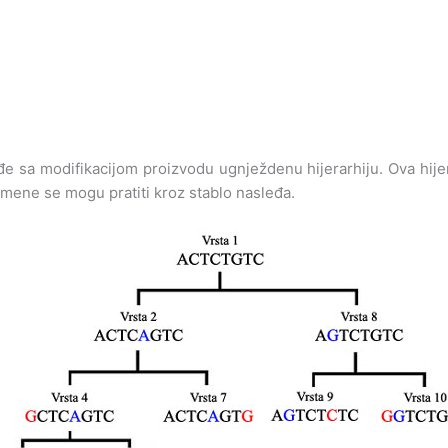
sa modifikacijom proizvodu ugnježdenu hijerarhiju. Ova hijera
omene se mogu pratiti kroz stablo nasleđa.