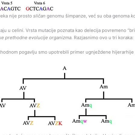
eka nije prosto
sličan
genomu šimpanze, već su oba genoma
k
aju u celini. Vrsta mutacije poznata kao delecija povremeno “
ke prethodne evolucije organizma.
Razjasnimo ovo u tri koraka:
thodnom pogavlju smo upotrebili primer ugnježdene hijerarhij