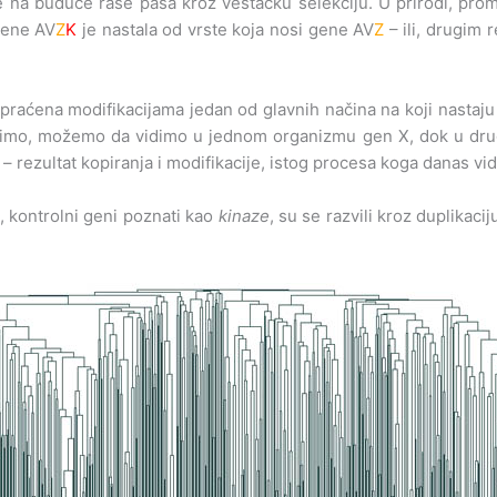
a buduće rase pasa kroz veštačku selekciju. U prirodi, prom
 gene AV
Z
K
je nastala od vrste koja nosi gene AV
Z
– ili, drugim 
praćena modifikacijama jedan od glavnih načina na koji nasta
imo, možemo da vidimo u jednom organizmu gen X, dok u drugo
rezultat kopiranja i modifikacije, istog procesa koga danas vid
 kontrolni geni poznati kao
kinaze
, su se razvili kroz duplikac