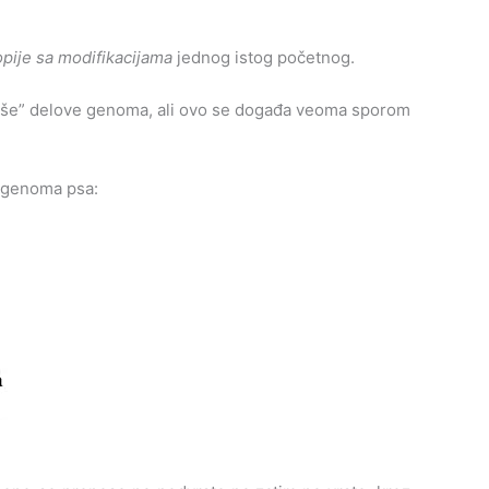
opije sa modifikacijama
jednog istog početnog.
briše” delove genoma, ali ovo se događa veoma sporom
e genoma psa: