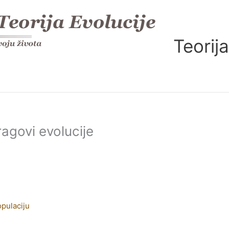
Teorija
ragovi evolucije
opulaciju