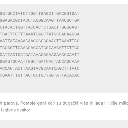
GGTGCCTATCTTGGTTGAGCTTGACGGTGAT

GGAGACGCTACCTACGGCAAGTTAACGCTGA

CTACACTGGTTACCACTCTGACTTGGGGAGT

TGACTTCTTTAAATCAGCTATGCCAGAAGGA

AATTATAAAACAAGGGCGGAAGTTAAATTCG

TCGACTTCAAGGAGGATGGCAACATTCTTGG

CATTACTGCTGATAAACAGAAGAACGGAATT

GGAGTGCAATTGGCTGATCACTACCAGCAAA

ACCACTACTTAAGTACGCAATCAGCTTTATC

CGAATTTGTTACTGCTGCTGGTATTACACAC

 parova. Postoje geni koji su dugački više hiljada ili više mi
 izgleda ovako: