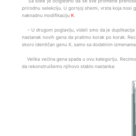
Sa slike je očigledno da se sve promene prenose n
prirodnu selekciju. U gornjoj shemi, vrsta koja nosi
naknadnu modifikaciju
K
.
– U drugom poglavlju, videli smo da je duplikacija 
nastanak novih gena da pratimo korak po korak. Rec
skoro identičan genu X, samo sa dodatnim izmenama – 
Velika većina gena spada u ovu kategoriju. Recimo,
da rekonstruišemo njihovo stablo nastanka: