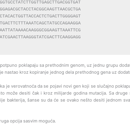
GGTGCCTATCTTGGTTGAGCTTGACGGTGAT

GGAGACGCTACCTACGGCAAGTTAACGCTGA

CTACACTGGTTACCACTCTGACTTGGGGAGT

TGACTTCTTTAAATCAGCTATGCCAGAAGGA

AATTATAAAACAAGGGCGGAAGTTAAATTCG

ATCGAACTTAAGGGTATCGACTTCAAGGAGG

se potpuno poklapaju sa prethodnim genom, uz jednu grupu dod
ili je nastao kroz kopiranje jednog dela prethodnog gena uz dod
 je verovatnoća da se pojavi novi gen koji se slučajno pokla
to može desiti čak i kroz milijarde godina mutacija. Sa druge 
e bakterija, šanse su da će se ovako nešto desiti jednom svaki
druga opcija sasvim moguća.