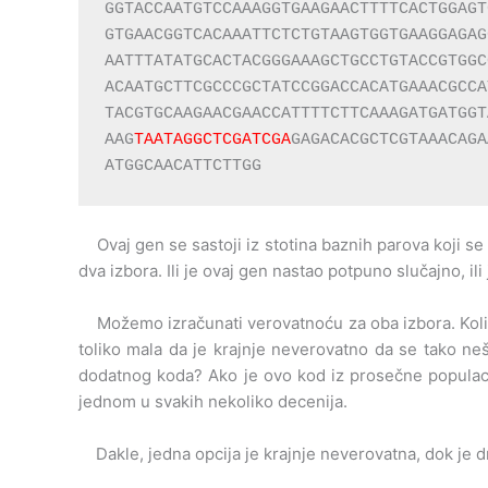
GGTACCAATGTCCAAAGGTGAAGAACTTTTCACTGGAGT
GTGAACGGTCACAAATTCTCTGTAAGTGGTGAAGGAGAG
AATTTATATGCACTACGGGAAAGCTGCCTGTACCGTGGC
ACAATGCTTCGCCCGCTATCCGGACCACATGAAACGCCA
TACGTGCAAGAACGAACCATTTTCTTCAAAGATGATGGT
AAG
TAATAGGCTCGATCGA
GAGACACGCTCGTAAACAGA
ATGGCAACATTCTTGG
Ovaj gen se sastoji iz stotina baznih parova koji 
dva izbora. Ili je ovaj gen nastao potpuno slučajno, 
Možemo izračunati verovatnoću za oba izbora. Kolika
toliko mala da je krajnje neverovatno da se tako neš
dodatnog koda? Ako je ovo kod iz prosečne populacij
jednom u svakih nekoliko decenija.
Dakle, jedna opcija je krajnje neverovatna, dok je 