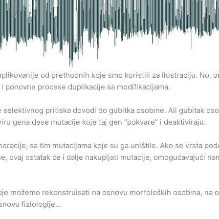
kovanije od prethodnih koje smo koristili za ilustraciju. No, o
e i ponovne procese duplikacije sa modifikacijama.
selektivnog pritiska dovodi do gubitka osobine. Ali gubitak oso
iru gena dese mutacije koje taj gen “pokvare” i deaktiviraju.
racije, sa tim mutacijama koje su ga uništile. Ako se vrsta pode
, ovaj ostatak će i dalje nakupljati mutacije, omogućavajući n
je možemo rekonstruisati na osnovu morfoloških osobina, na o
snovu fiziologije…