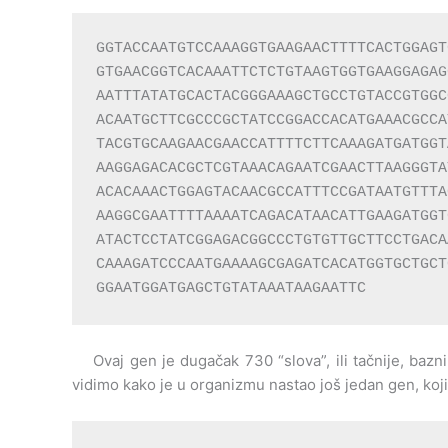
GGTACCAATGTCCAAAGGTGAAGAACTTTTCACTGGAGT
GTGAACGGTCACAAATTCTCTGTAAGTGGTGAAGGAGAG
AATTTATATGCACTACGGGAAAGCTGCCTGTACCGTGGC
ACAATGCTTCGCCCGCTATCCGGACCACATGAAACGCCA
TACGTGCAAGAACGAACCATTTTCTTCAAAGATGATGGT
AAGGAGACACGCTCGTAAACAGAATCGAACTTAAGGGTA
ACACAAACTGGAGTACAACGCCATTTCCGATAATGTTTA
AAGGCGAATTTTAAAATCAGACATAACATTGAAGATGGT
ATACTCCTATCGGAGACGGCCCTGTGTTGCTTCCTGACA
CAAAGATCCCAATGAAAAGCGAGATCACATGGTGCTGCT
GGAATGGATGAGCTGTATAAATAAGAATTC
Ovaj gen je dugačak 730 “slova”, ili tačnije, baznih
vidimo kako je u organizmu nastao još jedan gen, koji