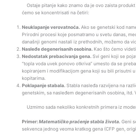
Ostaje pitanje kako znamo da je ovo zaista produkt e
ćemo se koncentrisati na četiri:
Neuklapanje verovatnoća.
Ako se genetski kod namern
Prirodni procesi koje posmatramo u svetu danas, m
današnji genomi nastali iz prethodnih, možemo da vi
Nasleđe degenerisanih osobina.
Kao što ćemo videti 
Nedostatak prebacivanja gena.
Svi geni koji se poja
“topla voda uvek ponovo otkriva” umesto da se prebac
kopiranjem i modifikacijom gena koji su bili prisutn
kopitarima.
Poklapanje stabala.
Stabla nasleđa razvijena na razl
genetskim, sa nasleđem degenerisanih osobina, itd. V
Uzmimo sada nekoliko konkretnih primera iz modern
Primer:
Matematičko praćenje stabla života.
Geni se
sekvenca jednog veoma kratkog gena (CFP gen, origi