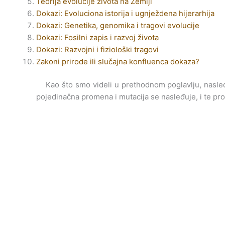
Teorija evolucije života na Zemlji
Dokazi: Evoluciona istorija i ugnježdena hijerarhija
Dokazi: Genetika, genomika i tragovi evolucije
Dokazi: Fosilni zapis i razvoj života
Dokazi: Razvojni i fiziološki tragovi
Zakoni prirode ili slučajna konfluenca dokaza?
Kao što smo videli u prethodnom poglavlju, nasleđe 
pojedinačna promena i mutacija se nasleđuje, i te pr