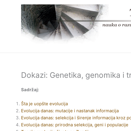
Skip
to
content
Dokazi: Genetika, genomika i t
Sadržaj:
Šta je uopšte evolucija
Evolucija danas: mutacije i nastanak informacija
Evolucija danas: selekcija i širenje informacija kroz p
Evolucija danas: prirodna selekcija, geni i populacije