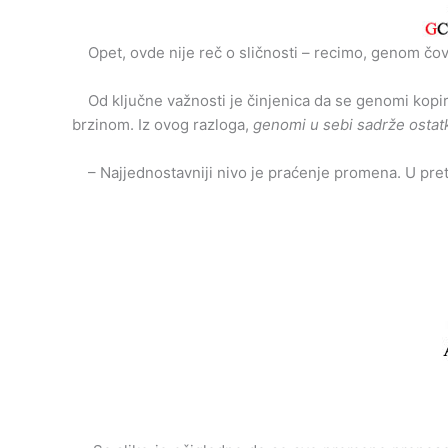
Opet, ovde nije reč o sličnosti – recimo, genom čov
Od ključne važnosti je činjenica da se genomi kopir
brzinom. Iz ovog razloga,
genomi u sebi sadrže ostat
– Najjednostavniji nivo je praćenje promena. U pre