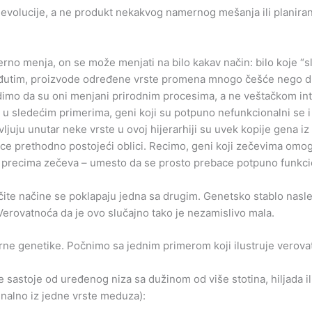
volucije, a ne produkt nekakvog namernog mešanja ili planirano
o menja, on se može menjati na bilo kakav način: bilo koje “slov
eđutim, proizvode određene vrste promena mnogo češće nego 
dimo da su oni menjani prirodnim procesima, a ne veštačkom in
u sledećim primerima, geni koji su potpuno nefunkcionalni se i 
vljuju unutar neke vrste u ovoj hijerarhiji su uvek kopije gena i
e prethodno postojeći oblici. Recimo, geni koji zečevima omogu
i u precima zečeva – umesto da se prosto prebace potpuno funkc
ičite načine se poklapaju jedna sa drugim. Genetsko stablo nasl
erovatnoća da je ovo slučajno tako je nezamislivo mala.
e genetike. Počnimo sa jednim primerom koji ilustruje verova
 sastoje od uređenog niza sa dužinom od više stotina, hiljada i
nalno iz jedne vrste meduza):