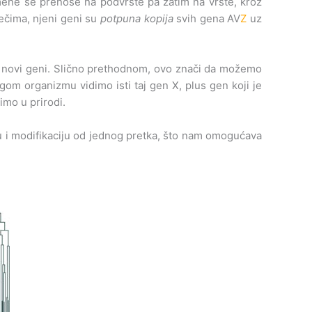
ene se prenose na podvrste pa zatim na vrste, kroz
rečima, njeni geni su
potpuna kopija
svih gena AV
Z
uz
ju novi geni. Slično prethodnom, ovo znači da možemo
m organizmu vidimo isti taj gen X, plus gen koji je
imo u prirodi.
iju i modifikaciju od jednog pretka, što nam omogućava