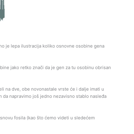
no je lepa ilustracija koliko osnovne osobine gena
bine jako retko znači da je gen za tu osobinu obrisan
li na dve, obe novonastale vrste će i dalje imati u
am da napravimo još jedno nezavisno stablo nasleđa
snovu fosila (kao što ćemo videti u sledećem