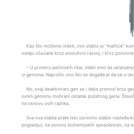
Kao što možemo videti, ovo stablo je “malčice” kompli
ostaju očuvane kroz evolutivni razvoj, i kroz ponovn
– U primeru pećinskih riba, videli smo da uklanjanje 
iz genoma. Naprotiv, ono što se događa je da se u okv
No, ovaj deaktivirani gen se i dalje prenosi kroz gene
svom genomu mutirani ostatak početnog gena. Štaviše
na osnovu ovih razlika.
Sva ova stabla prate isto osnovno stablo nasleđa ko
poglavlju), na osnovu biohemijskih sposobnosti, na o