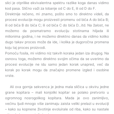
slici je otprilike ekvivalentna spektru razlike koga danas vidimo
kod pasa. Slično važi za lobanje od C do E, ili od D do F.
Direktnije rečeno, mi
znamo
, pošto smo to direktno videli, da
procesi evolucije mogu proizvesti promenu od bića A do bića B;
ili od bića B do bića C; ili od bića C do bića D…itd. Na žalost, ne
možemo da posmatramo evoluciju stotinama hiljada ili
milionima godina, i ne možemo direktno danas da vidimo koliko
dugo takav proces može da ide, i kolika je dugoročna promena
koju taj proces proizvodi.
Pomoću fosila, mi vidimo niz takvih koraka jedan iza drugog. Na
osnovu toga, možemo direktno svojim očima da se uverimo da
procesi evolucije ne idu samo jedan korak unapred, već da
korak po korak mogu da značajno promene izgled i osobine
vrste.
Ali ova gornja sekvenca je jedna mala sličica u okviru jedne
grane kopitara – mali konjoliki kopitar se polako pretvorio u
ogromnog nosrogolikog kopitara. Mada je ovo zanimljivo,
većinu ljudi mnogo više zanimaju zaista veliki prelazi u evoluciji
– kako su kopnene životinje evoluirale od riba, kako su nastale