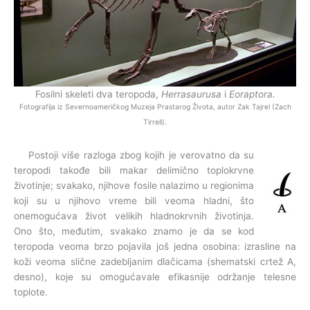
Fosilni skeleti dva teropoda,
Herrasaurusa
i
Eoraptora.
Fotografija iz Severnoameričkog Muzeja Prastarog Života, autor Zak Tajrel (Zach
Tirrell).
Postoji više razloga zbog kojih je verovatno da su
teropodi takođe bili makar delimično toplokrvne
životinje; svakako, njihove fosile nalazimo u regionima
koji su u njihovo vreme bili veoma hladni, što
onemogućava život velikih hladnokrvnih životinja.
Ono što, međutim, svakako znamo je da se kod
teropoda veoma brzo pojavila još jedna osobina: izrasline na
koži veoma slične zadebljanim dlačicama (shematski crtež A,
desno), koje su omogućavale efikasnije održanje telesne
toplote.