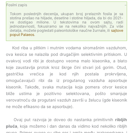
Fosilni zapis
Tokom poslednjih decenija, ukupan broj prelaznih fosila je sa
stotina prešao na hiljade, desetine i stotine hiljada, da bi do 2021-
ve dostigao milione. U tekstovima na ovom sajtu, radi
jednostavnosti, fokusiramo se na nekoliko najvažnijih. Za više
detalja, možete pogledati paleontološke naučne žurnale, ili
sajtove
poput Palaeos
.
Kod riba u plitkim i mutnim vodama siromašnim vazduhom,
ova kesica se nalazila pod drugačijim selektivnim pritiskom. U
ovakvoj vodi ribi je dostupno veoma malo kiseonika, a blato
koje zaustavlja protok kroz škrge čini stvari još gorim. Otud,
gastrička vrećica je kod njih postala prokrvljena,
omogućavajući ribi da iz progutanog vazduha apsorbuje
kiseonik. Takođe, svaka mutacija koja pomera otvor kesice
bliže ustima je pozitivno selektovana, pošto smanjuje
verovatnoću da progutani vazduh završi u želucu (gde kiseonik
ne može efikasno da se apsorbuje).
Ovaj put razvoja je doveo do nastanka primitivnih
ribljih
pluća
, koja možemo i dan danas da vidimo kod nekoliko ribljih
grupa. Primer ovoga su ribe gar i amija među zrakoperkama, i