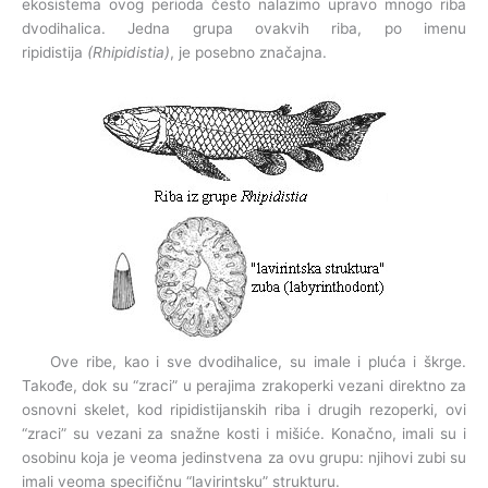
ekosistema ovog perioda često nalazimo upravo mnogo riba
dvodihalica. Jedna grupa ovakvih riba, po imenu
ripidistija
(Rhipidistia)
, je posebno značajna.
Ove ribe, kao i sve dvodihalice, su imale i pluća i škrge.
Takođe, dok su “zraci” u perajima zrakoperki vezani direktno za
osnovni skelet, kod ripidistijanskih riba i drugih rezoperki, ovi
“zraci” su vezani za snažne kosti i mišiće. Konačno, imali su i
osobinu koja je veoma jedinstvena za ovu grupu: njihovi zubi su
imali veoma specifičnu “lavirintsku” strukturu.