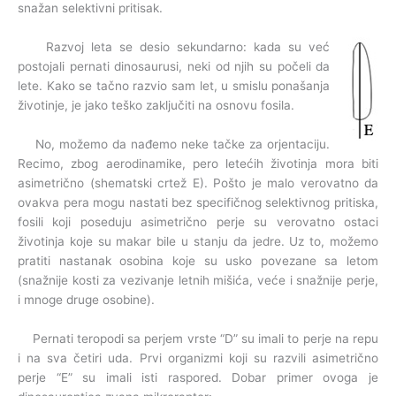
snažan selektivni pritisak.
Razvoj leta se desio sekundarno: kada su već
postojali pernati dinosaurusi, neki od njih su počeli da
lete. Kako se tačno razvio sam let, u smislu ponašanja
životinje, je jako teško zaključiti na osnovu fosila.
No, možemo da nađemo neke tačke za orjentaciju.
Recimo, zbog aerodinamike, pero letećih životinja mora biti
asimetrično (shematski crtež E). Pošto je malo verovatno da
ovakva pera mogu nastati bez specifičnog selektivnog pritiska,
fosili koji poseduju asimetrično perje su verovatno ostaci
životinja koje su makar bile u stanju da jedre. Uz to, možemo
pratiti nastanak osobina koje su usko povezane sa letom
(snažnije kosti za vezivanje letnih mišića, veće i snažnije perje,
i mnoge druge osobine).
Pernati teropodi sa perjem vrste “D” su imali to perje na repu
i na sva četiri uda. Prvi organizmi koji su razvili asimetrično
perje “E” su imali isti raspored. Dobar primer ovoga je