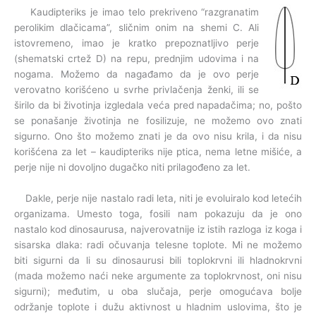
Kaudipteriks je imao telo prekriveno “razgranatim
perolikim dlačicama”, sličnim onim na shemi C. Ali
istovremeno, imao je kratko prepoznatljivo perje
(shematski crtež D) na repu, prednjim udovima i na
nogama. Možemo da nagađamo da je ovo perje
verovatno korišćeno u svrhe privlačenja ženki, ili se
širilo da bi životinja izgledala veća pred napadačima; no, pošto
se ponašanje životinja ne fosilizuje, ne možemo ovo znati
sigurno. Ono što možemo znati je da ovo nisu krila, i da nisu
korišćena za let – kaudipteriks nije ptica, nema letne mišiće, a
perje nije ni dovoljno dugačko niti prilagođeno za let.
Dakle, perje nije nastalo radi leta, niti je evoluiralo kod letećih
organizama. Umesto toga, fosili nam pokazuju da je ono
nastalo kod dinosaurusa, najverovatnije iz istih razloga iz koga i
sisarska dlaka: radi očuvanja telesne toplote. Mi ne možemo
biti sigurni da li su dinosaurusi bili toplokrvni ili hladnokrvni
(mada možemo naći neke argumente za toplokrvnost, oni nisu
sigurni); međutim, u oba slučaja, perje omogućava bolje
održanje toplote i dužu aktivnost u hladnim uslovima, što je