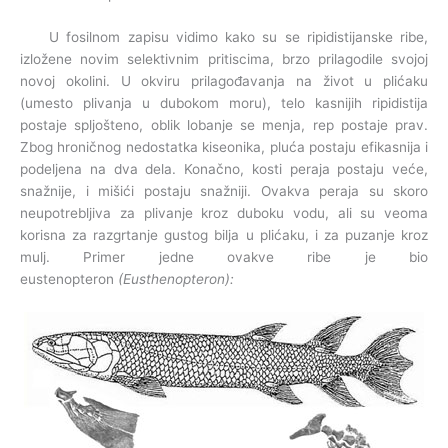
U fosilnom zapisu vidimo kako su se ripidistijanske ribe,
izložene novim selektivnim pritiscima, brzo prilagodile svojoj
novoj okolini. U okviru prilagođavanja na život u plićaku
(umesto plivanja u dubokom moru), telo kasnijih ripidistija
postaje spljošteno, oblik lobanje se menja, rep postaje prav.
Zbog hroničnog nedostatka kiseonika, pluća postaju efikasnija i
podeljena na dva dela. Konačno, kosti peraja postaju veće,
snažnije, i mišići postaju snažniji. Ovakva peraja su skoro
neupotrebljiva za plivanje kroz duboku vodu, ali su veoma
korisna za razgrtanje gustog bilja u plićaku, i za puzanje kroz
mulj. Primer jedne ovakve ribe je bio
eustenopteron
(Eusthenopteron):