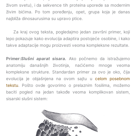
živom svetu), i da sekvence tih proteina uporede sa modernim
živim bićima. Po tom poređenju, opet, grupa koja je danas
najbliža dinosaurusima su upravo ptice.
Za kraj ovog teksta, pogledajmo jedan završni primer, koji
lepo pokazuje kako evolucija adaptira postojeće osobine, i kako
takve adaptacije mogu proizvesti veoma kompleksne rezultate.
Primer:
Slušni aparat sisara.
Ako počnemo da istražujemo
anatomiju današnjih životinja, naćićemo mnoge veoma
kompleksne strukture. Standardan primer za ovo je oko, čija
evolucija je objašnjena na ovom sajtu u
celom posebnom
tekstu
. Pošto ovde govorimo o prelaznim fosilima, možemo
baciti pogled na jedan takođe veoma komplikovan sistem,
sisarski slušni sistem: