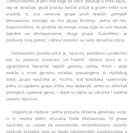
Confuciusornis
je prvi kod koga se vilica izdužuje u pravi kljun),
rep se skraćuje, grudi postaju tipično ptičje a grudni mišići sve
snažniji. Iz ove osnovne grupe prvih letećih, pernatih
dinosaurusa, razvijaju se dve grupe životinja. Jedna od njih,
Enantiornithes, se proširila na mnogo vrsta, koje su sve nestale
zajedno sa dinosaurusima; druga grupa, Euornithes, je
preživela ovaj pomor, i njihovi potomci su naše današnje ptice.
Dinosaursko poreklo ptica je, naravno, podržano i podacima
koji su potpuno nezavisni od fosilnih. Genom ptica je u
ugnježdenoj hijerarhiji najbliži genomu reptila. Ptice i dalje
sadrže u svom genomu ostatke, pseudogene, iz reptilskog
doba; grupa naučnika je, recimo, kod kokošaka reaktivirala
jednu tu ugašenu grupu (ništa nisu dodavali, samo su aktivirali
postojeće ugašene gene), i dobili su piliće sa vilicama i zubima
umesto kljunova.
Uspešno je nađena i jedna potpuno direktna genetska veza.
Iz tri veoma dobro očuvana fosila dinosaurusa, tri grupe
naučnika su uspele da rekonstruišu mineralizovane ostatke
vezivnih proteina (koji su među najotpornijim supstancama u