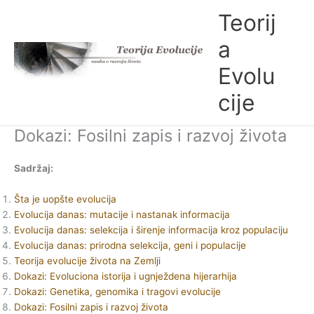
Skip
Teorij
to
content
a
Evolu
cije
Dokazi: Fosilni zapis i razvoj života
Sadržaj:
Šta je uopšte evolucija
Evolucija danas: mutacije i nastanak informacija
Evolucija danas: selekcija i širenje informacija kroz populaciju
Evolucija danas: prirodna selekcija, geni i populacije
Teorija evolucije života na Zemlji
Dokazi: Evoluciona istorija i ugnježdena hijerarhija
Dokazi: Genetika, genomika i tragovi evolucije
Dokazi: Fosilni zapis i razvoj života