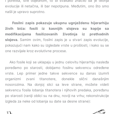
i poretka, sve odjednom, to bi svakako značilo da je teorija
evolucije ili netačna, ili bar nepotpuna. Međutim, ono što smo
našli je upravo suprotno.
Fosilni zapis pokazuje ukupnu ugnježdenu hijerarhiju
živih bića: fosili iz kasnijih slojeva su kopije sa
modifikacijama fosilizovanih životinja iz prethodnih
slojeva.
Samim ovim, fosilni zapis je u stvari zapis evolucije,
pokazujući nam kako su izgledale vrste u prošlosti, i kako su se
one razvijale kroz evolutivne procese.
Ako fosile koji se uklapaju u jednu celovitu hijerarhiju nasleđa
poređamo po starosti, dobijamo fosilnu sekvencu određene
vrste. Lep primer jedne takve sekvence su danas izumrli
organizmi zvani titanotere, donekle slični današnjim
nosorozima. Na donjoj slici sa leve strane, možete videti
sekvencu fosila lobanja titanotera i njihovih predaka, poređanu
po starosti (raniji oblici su na dnu, noviji na vrhu; rekonstrukcije
izgleda za neke od lobanja su date sa desne strane):