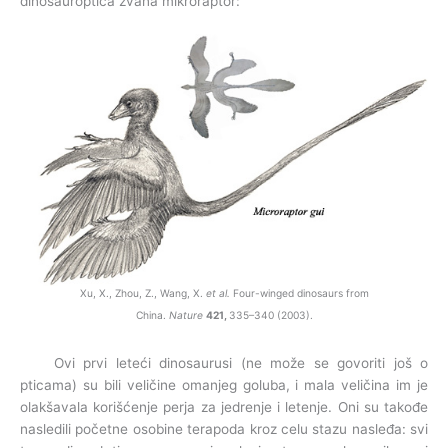
dinosauroptica zvana mikroraptor:
Xu, X., Zhou, Z., Wang, X.
et al.
Four-winged dinosaurs from
China.
Nature
421,
335–340 (2003).
Ovi prvi leteći dinosaurusi (ne može se govoriti još o
pticama) su bili veličine omanjeg goluba, i mala veličina im je
olakšavala korišćenje perja za jedrenje i letenje. Oni su takođe
nasledili početne osobine terapoda kroz celu stazu nasleđa: svi