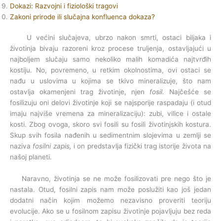
Dokazi: Razvojni i fiziološki tragovi
Zakoni prirode ili slučajna konfluenca dokaza?
U većini slučajeva, ubrzo nakon smrti, ostaci biljaka i
životinja bivaju razoreni kroz procese truljenja, ostavljajući u
najboljem slučaju samo nekoliko malih komadića najtvrđih
kostiju. No, povremeno, u retkim okolnostima, ovi ostaci se
nađu u uslovima u kojima se tkivo mineralizuje, što nam
ostavlja okamenjeni trag životinje, njen
fosil.
Najčešće se
fosilizuju oni delovi životinje koji se najsporije raspadaju (i otud
imaju najviše vremena za mineralizaciju): zubi, vilice i ostale
kosti. Zbog ovoga, skoro svi fosili su fosili životinjskih kostura.
Skup svih fosila nađenih u sedimentnim slojevima u zemlji se
naziva
fosilni zapis,
i on predstavlja fizički trag istorije života na
našoj planeti.
Naravno, životinja se ne može fosilizovati pre nego što je
nastala. Otud, fosilni zapis nam može poslužiti kao još jedan
dodatni način kojim možemo nezavisno proveriti teoriju
evolucije. Ako se u fosilnom zapisu životinje pojavljuju bez reda