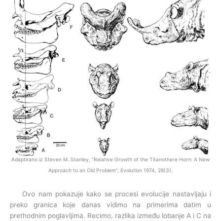
Adaptirano iz Steven M. Stanley, “Relative Growth of the Titanothere Horn: A New
Approach to an Old Problem”, Evolution 1974, 28(3).
Ovo nam pokazuje kako se procesi evolucije nastavljaju i
preko granica koje danas vidimo na primerima datim u
prethodnim poglavljima. Recimo, razlika između lobanje A i C na