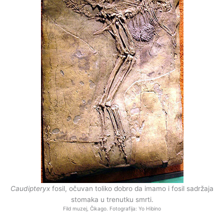
Caudipteryx
fosil, očuvan toliko dobro da imamo i fosil sadržaja
stomaka u trenutku smrti.
Fild muzej, Čikago. Fotografija: Yo Hibino