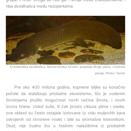
riba dvodihalica među rezoperkama.
Kvinslendska dvodihalica,
Neoceratodus forsteri
, poseduje škrge, pluća, i koščata
peraja.
Photo: Tannin
Pre oko 400 miliona godina, kopnene biljke su konačno
počele da stabilizuju priobalne ekosisteme, što je vodenim
životinjama pružilo mogućnost novih načina života, i novih
izvora hrane. Usled suše, ili čak prosto ciklusa plime i oseke,
ove oblasti su često ostajale izolovane (u vidu muljevitih bara
odvojenih od otvorene vode) i bile su siromašne kiseonikom.
Otud, nije čudno što u fosilnim nalazištima iz priobalnih