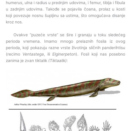
humerus, ulna i radius u prednjim udovima, i femur, tibija i fibula
u zadnjim udovima. Takođe se pojavila čoana, prolaz u kosti
koji povezuje nosnu šupljinu sa ustima, što omogućava disanje
kroz nos.
Ovakve “puzeće vrste” se šire i granaju u toku sledećeg
perioda vremena. Imamo mnogo prelaznih fosila iz ovog
perioda, koji pokazuju razne vrste životinja sličnih panderihtisu
(recimo
Ventastega
, ili
Elginerpeton
). Fosil koji nas posebno
zanima je zvan tiktalik
(Tiktaalik):