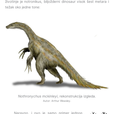
životinje je notronikus, biljožderni dinosaur visok šest metara i
težak oko jedne tone:
Nothronychus mckinleyi
, rekonstrukcija izgleda.
Autor: Arthur Weasley.
Naravno, i ovo je samo primer jednog