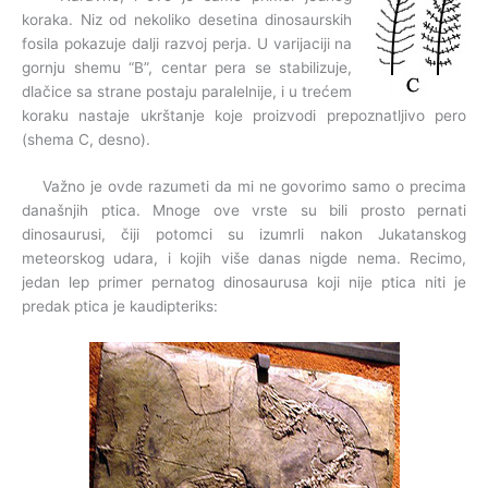
koraka. Niz od nekoliko desetina dinosaurskih
fosila pokazuje dalji razvoj perja. U varijaciji na
gornju shemu “B”, centar pera se stabilizuje,
dlačice sa strane postaju paralelnije, i u trećem
koraku nastaje ukrštanje koje proizvodi prepoznatljivo pero
(shema C, desno).
Važno je ovde razumeti da mi ne govorimo samo o precima
današnjih ptica. Mnoge ove vrste su bili prosto pernati
dinosaurusi, čiji potomci su izumrli nakon Jukatanskog
meteorskog udara, i kojih više danas nigde nema. Recimo,
jedan lep primer pernatog dinosaurusa koji nije ptica niti je
predak ptica je kaudipteriks: