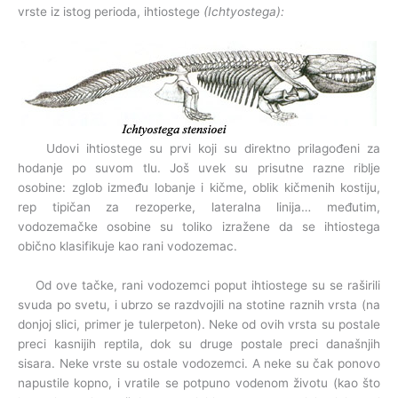
vrste iz istog perioda, ihtiostege
(Ichtyostega):
Udovi ihtiostege su prvi koji su direktno prilagođeni za
hodanje po suvom tlu. Još uvek su prisutne razne riblje
osobine: zglob između lobanje i kičme, oblik kičmenih kostiju,
rep tipičan za rezoperke, lateralna linija… međutim,
vodozemačke osobine su toliko izražene da se ihtiostega
obično klasifikuje kao rani vodozemac.
Od ove tačke, rani vodozemci poput ihtiostege su se raširili
svuda po svetu, i ubrzo se razdvojili na stotine raznih vrsta (na
donjoj slici, primer je tulerpeton). Neke od ovih vrsta su postale
preci kasnijih reptila, dok su druge postale preci današnjih
sisara. Neke vrste su ostale vodozemci. A neke su čak ponovo
napustile kopno, i vratile se potpuno vodenom životu (kao što