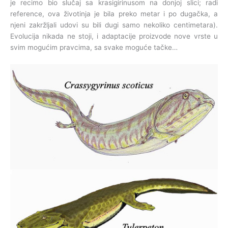
je recimo bio slučaj sa krasigirinusom na donjoj slici; radi
reference, ova životinja je bila preko metar i po dugačka, a
njeni zakržljali udovi su bili dugi samo nekoliko centimetara).
Evolucija nikada ne stoji, i adaptacije proizvode nove vrste u
svim mogućim pravcima, sa svake moguće tačke…