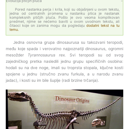
Evolucija ptičjih pluća
Pored nastanka perja i krila, koji su objašnjeni u ovom tekstu,
jedna od centralnih promena u nastanku ptica je nastanak
kompleksnih ptičjih pluća. Pošto je ovo veoma komplikovan
predmet, njime se nećemo baviti u ovom uvodnom tekstu, ali
čitaoci koje on zanima mogu da pogledaju
dodatni tekst na tu
temu.
Jedna osnovna grupa dinosaurusa su takozvani teropodi,
među koje spada i verovatno najpoznatiji dinosaurus, ogromni
mesožder
Tyrannosaurus rex.
Svi teropodi su od svog
zajedničkog pretka nasledili jednu grupu specifičnih osobina:
hodali su na dve noge, imali su troprsta stopala, ključne kosti
spojene u jednu (stručno zvanu furkula, a u narodu zvanu
jadac), i kosti su im bile šuplje (radi brzine trčanja).