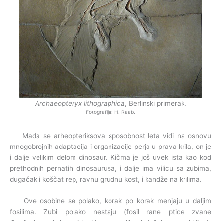
Archaeopteryx lithographica
, Berlinski primerak.
Fotografija: H. Raab.
Mada se arheopteriksova sposobnost leta vidi na osnovu
mnogobrojnih adaptacija i organizacije perja u prava krila, on je
i dalje velikim delom dinosaur. Kičma je još uvek ista kao kod
prethodnih pernatih dinosaurusa, i dalje ima vilicu sa zubima,
dugačak i koščat rep, ravnu grudnu kost, i kandže na krilima.
Ove osobine se polako, korak po korak menjaju u daljim
fosilima. Zubi polako nestaju (fosil rane ptice zvane