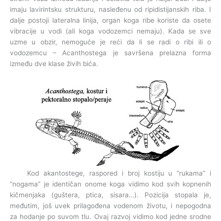
imaju lavirintsku strukturu, nasleđenu od ripidistijanskih riba. I
dalje postoji lateralna linija, organ koga ribe koriste da osete
vibracije u vodi (ali koga vodozemci nemaju). Kada se sve
uzme u obzir, nemoguće je reći da li se radi o ribi ili o
vodozemcu – Acanthostega je savršena prelazna forma
između dve klase živih bića.
Kod akantostege, raspored i broj kostiju u “rukama” i
“nogama” je identičan onome koga vidimo kod svih kopnenih
kičmenjaka (guštera, ptica, sisara…). Pozicija stopala je,
međutim, još uvek prilagođena vodenom životu, i nepogodna
za hodanje po suvom tlu. Ovaj razvoj vidimo kod jedne srodne