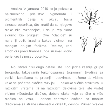
Analiza iz januara 2010-te je pokazala
naizmenično prisustvo pigmenata i
pigmentnih ćelija u okviru fosila
sinosauropteriksa, što znači da su njegove
dlake bile raznobojne, i da je rep skoro
sigurno bio prugast. Ove “dlačice” su
najraniji oblik izraslina kakve vidimo i na
mnogim drugim fosilima. Recimo, rani
srodnici i preci tiranosaurida su imali slično
perje kao i sinosauropteriks.
No, stvari nisu dugo ostale iste. Kod jedne kasnije grupe
teropoda, takozvanih terizinosaurusa (ogromnih životinja sa
velikim kandžama na prednjim udovima), možemo da vidimo
kako se početne dlačice razvijaju u nekoliko sličnih struktura. U
različitim vrstama (ili na različitim delovima tela iste vrste)
vidimo višestruke dlačice, debele dlake koje se šire u više
dlačica na vrhu, i debele centralne dlačice sa manjim
dlačicama sa strane (shematski crtež B, desno). Primer ovakve