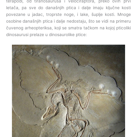
terapodi, od tiranosaurusa i velociraptora, preko ovih prvi
letača, pa sve do današnjih ptica i dalje imaju ključne kosti
povezane u jadac, troprste noge, i lake, šuplje kosti. Mnoge
osobine današnjih ptica i dalje nedostaju, što se vidi na primeru
čuvenog arheopteriksa, koji se smatra tačkom na kojoj pticoliki
dinosaurusi prelaze u dinosaurolike ptice: