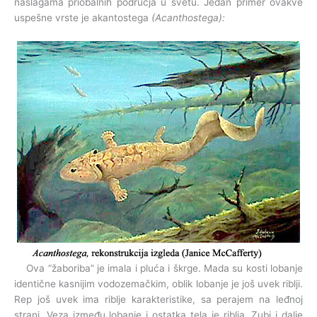
naslagama priobalnih područja u svetu. Jedan primer ovakve
uspešne vrste je akantostega
(Acanthostega):
Ova “žaboriba” je imala i pluća i škrge. Mada su kosti lobanje
identične kasnijim vodozemačkim, oblik lobanje je još uvek riblji.
Rep još uvek ima riblje karakteristike, sa perajem na leđnoj
strani. Veza između lobanje i ostatka tela je riblja. Zubi i dalje