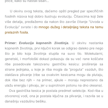
ptice, kako su nastali sisari…
U okviru ovog teksta, daćemo opšti pregled par specifičnih
fosilnih nizova koji dobro ilustruju evoluciju. Čitaocima koji žele
više detalja, predlažemo da nakon što završe čitanje “Uvoda u
Evoluciju” svrate i do
mnogo dužeg i detaljnijeg teksta na temu
prelaznih fosila
.
Primer:
Evolucija kopnenih životinja.
U okviru nastanka
kopnenih životinja, prvi ključni korak se odigrao daleko pre nego
što je bilo koja životinja stupila na suvo tlo. Molekularni,
genetski, i morfološki dokazi pokazuju da su već rane koščate
ribe posedovale takozvanu gastričku kesicu: proširenje sa
strane jednjaka, u koje je riba mogla da “proguta” vazduh, što
olakšava plivanje (ribe sa ovakvim kesicama mogu da plutaju,
dok ribe bez njih – na primer, ajkule – moraju neprestano da
ulažu energiju i plivaju, jer u suprotnom potonu na dno okeana).
Ova gastrička kesica je postala predmet selekcije. Kod riba u
otvorenoj vodi, ona je postala ključna za plivanje, i razvila se u
današnju vazdušnu bešiku.