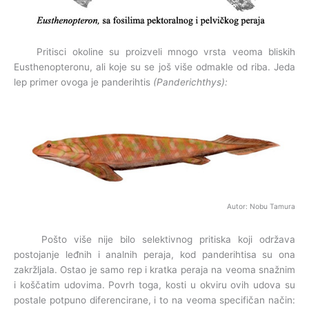
Pritisci okoline su proizveli mnogo vrsta veoma bliskih
Eusthenopteronu, ali koje su se još više odmakle od riba. Jeda
lep primer ovoga je panderihtis
(Panderichthys):
Autor: Nobu Tamura
Pošto više nije bilo selektivnog pritiska koji održava
postojanje leđnih i analnih peraja, kod panderihtisa su ona
zakržljala. Ostao je samo rep i kratka peraja na veoma snažnim
i koščatim udovima. Povrh toga, kosti u okviru ovih udova su
postale potpuno diferencirane, i to na veoma specifičan način: