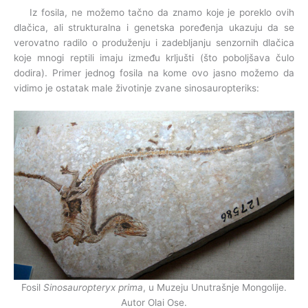
Iz fosila, ne možemo tačno da znamo koje je poreklo ovih
dlačica, ali strukturalna i genetska poređenja ukazuju da se
verovatno radilo o produženju i zadebljanju senzornih dlačica
koje mnogi reptili imaju između krljušti (što poboljšava čulo
dodira). Primer jednog fosila na kome ovo jasno možemo da
vidimo je ostatak male životinje zvane sinosauropteriks:
Fosil
Sinosauropteryx prima
, u Muzeju Unutrašnje Mongolije.
Autor Olai Ose.