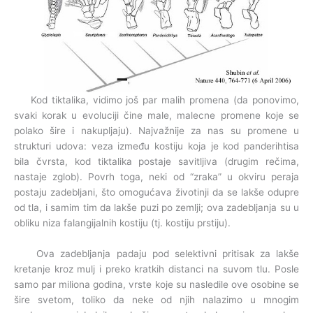
Kod tiktalika, vidimo još par malih promena (da ponovimo,
svaki korak u evoluciji čine male, malecne promene koje se
polako šire i nakupljaju). Najvažnije za nas su promene u
strukturi udova: veza između kostiju koja je kod panderihtisa
bila čvrsta, kod tiktalika postaje savitljiva (drugim rečima,
nastaje zglob). Povrh toga, neki od “zraka” u okviru peraja
postaju zadebljani, što omogućava životinji da se lakše odupre
od tla, i samim tim da lakše puzi po zemlji; ova zadebljanja su u
obliku niza falangijalnih kostiju (tj. kostiju prstiju).
Ova zadebljanja padaju pod selektivni pritisak za lakše
kretanje kroz mulj i preko kratkih distanci na suvom tlu. Posle
samo par miliona godina, vrste koje su nasledile ove osobine se
šire svetom, toliko da neke od njih nalazimo u mnogim